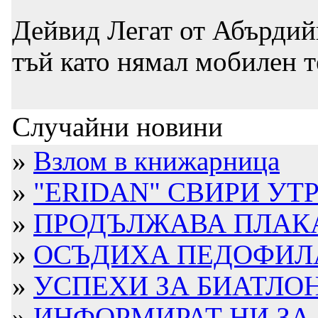
Дейвид Легат от Абърдий
тъй като нямал мобилен 
Случайни новини
»
Взлом в книжарница
»
"ERIDAN" СВИРИ УТ
»
ПРОДЪЛЖАВА ПЛАК
»
ОСЪДИХА ПЕДОФИЛА 
»
УСПЕХИ ЗА БИАТЛО
»
ИНФОРМИРАТ НИ ЗА