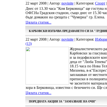
22 март 2008 | Автор:
novinite
| Категория:
Спорт
|
Днес от 13.30 часа "Ком Берковица" ще гостува 
ОФГ.На Градския стадион, също днес от 15.30 ч
бъде домакин на срещата с "Чумерна" гр. Елена.
Цялата статия...
КАРБОВСКИ ИЗЛЪЧВА ПРЕДАВАНЕТО СИ ЗА "ЛУДНИ
22 март 2008 | Автор:
novinite
| Категория:
Избори
(13)
Журналистическото ра
Карбовски за гласуващ
и за педофилските кон
деца от "Люба Тенева"
18.15 часа по Нова Те
Михнева, в-к"Експрес
заплашван от местните
преписки в полицията 
че заснетите материал
хора в Берковица, известни с безочието си. Ще сл
Цялата статия...
ПОРЕДНАТА АКЦИЯ ЗА "ЗАМАЗВАНЕ НА ОЧИ"