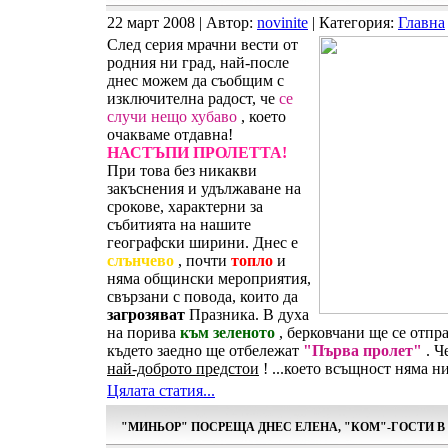
22 март 2008 | Автор:
novinite
| Категория:
Главна
След серия мрачни вести от
родния ни град, най-после
днес можем да съобщим с
изключителна радост, че
се
случи нещо хубаво
, което
очакваме отдавна!
НАСТЪПИ ПРОЛЕТТА!
При това без никакви
закъснения и удължаване на
срокове, характерни за
събитията на нашите
географски ширини. Днес е
слънчево
, почти
топло
и
няма общински мероприятия,
свързани с повода, които да
загрозяват
Празника. В духа
на порива
към зеленото
, берковчани ще се отпр
където заедно ще отбележат
"Първа пролет"
. Ч
най-доброто предстои
! ...което всъщност няма н
Цялата статия...
"МИНЬОР" ПОСРЕЩА ДНЕС ЕЛЕНА, "КОМ"-ГОСТИ 