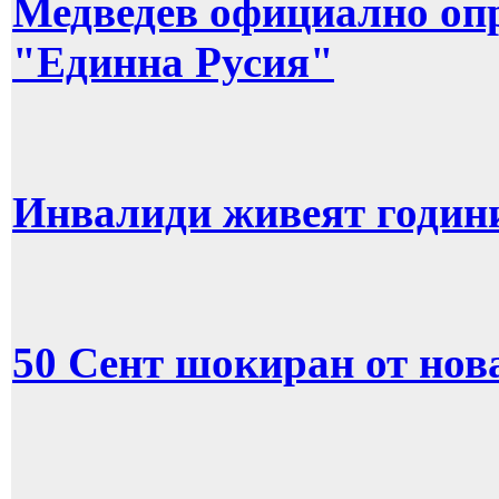
Медведев официално опр
"Единна Русия"
Инвалиди живеят години
50 Сент шокиран от нов