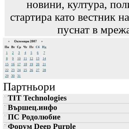
новини, култура, пол
стартира като вестник на
пуснат в мрежа
«
Октомври 2007
»
Пн
Вт
Ср
Чт
Пт
Сб
Нд
1
2
3
4
5
6
7
8
9
10
11
12
13
14
15
16
17
18
19
20
21
22
23
24
25
26
27
28
29
30
31
Партньори
TIT Technologies
Вършец.инфо
ПС Родолюбие
Форум Deep Purple