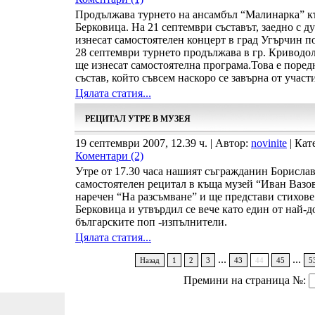
Продължава турнето на ансамбъл “Малинарка” к
Берковица. На 21 септември съставът, заедно с д
изнесат самостоятелен концерт в град Угърчин по
28 септември турнето продължава в гр. Криводо
ще изнесат самостоятелна програма.Това е поред
състав, който съвсем наскоро се завърна от учас
Цялата статия...
РЕЦИТАЛ УТРЕ В МУЗЕЯ
19 септември 2007, 12.39 ч. | Автор:
novinite
| Кат
Коментари (2)
Утре от 17.30 часа нашият съгражданин Борисла
самостоятелен рецитал в къща музей “Иван Вазов
наречен “На разсъмване” и ще представи стихове 
Берковица и утвърдил се вече като един от най-д
българските поп -изпълнители.
Цялата статия...
...
...
Назад
1
2
3
43
44
45
5
Премини на страница №: