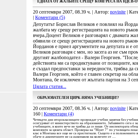
ЕДНАТА ОТ ЖАЛБИТЕ СРЕЩУ КОНГРЕСА НА НДСВ-
20 септември 2007, 08.39 ч. | Автор:
novinite
| Кат
|
Коментари (5)
Депутатът Борислав Великов е повлиял на Йорда
жалбата му срещу регистрацията на новото ръко
вчера.Доцент Великов е разговарял с двамата жа
обявили се срещу регистрацията на новото ръко
Йорданов е приел аргументите на депутата и е о
Великов разговаря с мен, но засега аз не съм про
другият жалбоподател - Валери Георгиев. ”После
действията ми са продиктувани от позициите, кои
е създал предпоставки за нередности, трябва да с
Валери Георгиев, който е главен секретар на обл
Монтана, бе изключен от жълтата партия на 3 се
Цялата статия...
ОБРАЗОВАТЕЛЕН ЦИРК-НЯМА УЧЕБНИЦИ!?
20 септември 2007, 08.36 ч. | Автор:
novinite
| Кат
160 |
Коментари (4)
Четвърти дни второкласниците провеждат учебни занятия без учебниц
осигуряват от министерството на образованието. Забавянето сега е 
учебниците, в които вече не трябва да се пише. От инспектората обе
комплекти за цялата област. Проверка на “Монт 7” по училищата показ
клас в Монтана все още не са пристигнали. Същото е и положението в
обаче и директорите не са разрешили на колегите от ....