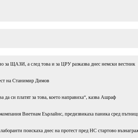
но за ЩАЗИ, а след това и за ЦРУ разказва днес немски вестник
рест на Станимир Димов
ва да си платят за това, което направиха“, казва Ашраф
иокомпания Виетнам Еърлайнс, предизвикаха паника сред пътниц
лаборанти поискаха днес на протест пред НС стартово възнагра