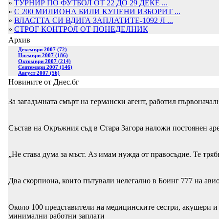
»
ТУРНИР ПО ФУТБОЛ ОТ 22 ДО 29 ДЕКЕ ...
»
С 200 МИЛИОНА БИЛИ КУПЕНИ ИЗБОРИТ ...
»
ВЛАСТТА СИ ВДИГА ЗАПЛАТИТЕ-1092 Л ...
»
СТРОГ КОНТРОЛ ОТ ПОНЕДЕЛНИК
Архив
Декември 2007 (72)
Ноември 2007 (186)
Октомври 2007 (214)
Септември 2007 (146)
Август 2007 (56)
Новините от Днес.бг
За загадъчната смърт на германски агент, работил първоначал
Състав на Окръжния съд в Стара Загора наложи постоянен а
„Не става дума за мъст. Аз имам нужда от правосъдие. Те тряб
Два скорпиона, които пътували нелегално в Боинг 777 на ав
Около 100 представители на медицинските сестри, акушери и 
минимални работни заплати