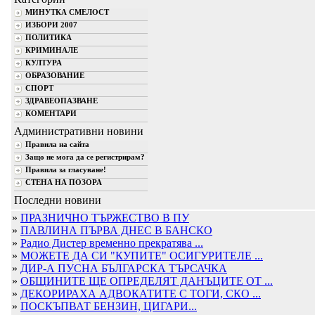
МИНУТКА СМЕЛОСТ
ИЗБОРИ 2007
ПОЛИТИКА
КРИМИНАЛЕ
КУЛТУРА
ОБРАЗОВАНИЕ
СПОРТ
ЗДРАВЕОПАЗВАНЕ
КОМЕНТАРИ
Административни новини
Правила на сайта
Защо не мога да се регистрирам?
Правила за гласуване!
СТЕНА НА ПОЗОРА
Последни новини
»
ПРАЗНИЧНО ТЪРЖЕСТВО В ПУ
»
ПАВЛИНА ПЪРВА ДНЕС В БАНСКО
»
Радио Дистер временно прекратява ...
»
МОЖЕТЕ ДА СИ "КУПИТЕ" ОСИГУРИТЕЛЕ ...
»
ДИР-А ПУСНА БЪЛГАРСКА ТЪРСАЧКА
»
ОБЩИНИТЕ ЩЕ ОПРЕДЕЛЯТ ДАНЪЦИТЕ ОТ ...
»
ДЕКОРИРАХА АДВОКАТИТЕ С ТОГИ, СКО ...
»
ПОСКЪПВАТ БЕНЗИН, ЦИГАРИ...