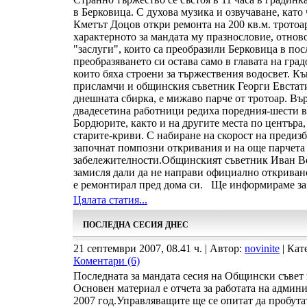
в Берковица. С духова музика и озвучаване, като
Кметът Доцов откри ремонта на 200 кв.м. тротоа
характерното за мандата му празнословие, отнов
"заслуги", които са преобразили Берковица в по
преобразяването си остава само в главата на гр
които бяха строени за тържествения водосвет. Къ
присламчи и общинския съветник Георги Евстати
днешната сбирка, е мижаво парче от тротоар. Вър
двадесетина работници редиха поредния-шести в
Бордюрите, както и на другите места по центъра,
старите-криви. С набиране на скорост на предиз
започнат помпозни откривания и на още парчета
забележителности.Общинският съветник Иван Вес
замисля дали да не направи официално откриван
е ремонтирал пред дома си. Ще информираме за 
Цялата статия...
ПОСЛЕДНА СЕСИЯ ДНЕС
21 септември 2007, 08.41 ч. | Автор:
novinite
| Кат
Коментари (6)
Последната за мандата сесия на Общински съвет щ
Основен материал е отчета за работата на админ
2007 год.Управляващите ще се опитат да пробута