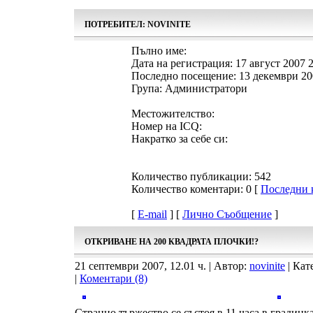
ПОТРЕБИТЕЛ: NOVINITE
Пълно име:
Дата на регистрация:
17 август 2007 
Последно посещение:
13 декември 20
Група: Администратори
Местожителство:
Номер на ICQ:
Накратко за себе си:
Количество публикации:
542
Количество коментари:
0
[
Последни 
[
E-mail
]
[
Лично Съобщение
]
ОТКРИВАНЕ НА 200 КВАДРАТА ПЛОЧКИ!?
21 септември 2007, 12.01 ч. | Автор:
novinite
| Кат
|
Коментари (8)
Странно тържество се състоя в 11 часа в градин