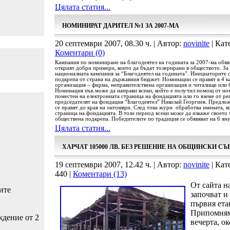
Цялата статия...
НОМИНИРАТ ДАРИТЕЛ №1 ЗА 2007-МА
20 септември 2007, 08.30 ч. | Автор:
novinite
| Кат
Коментари (0)
Кампания по номиниране на благодеятел на годината за 2007-ма обяв
открият добри примери, които да бъдат толерирани в обществото. За
националната кампания за “Благодеятел на годината”. Инициаторите 
подкрепа от страна на държавния бюджет. Номинации се правят в 4 ка
организация – фирма, неправителствена организация и читалище или 
Номинация пък може да направи всеки, който е получил помощ от н
поместен на електронната страница на фондацията или го вземе от ре
председателят на фондация “Благодеятел” Николай Георгиев. Предлож
се правят до края на октомври. След това жури обработва имената, к
страница на фондацията. В този период всеки може да изкаже своето 
обществена подкрепа. Победителите по традиция се обявяват на 6 ян
Цялата статия...
ХАРЧАТ 105000 ЛВ. БЕЗ РЕШЕНИЕ НА ОБЩИНСКИ СЪВ
19 септември 2007, 12.42 ч. | Автор:
novinite
| Кат
440 |
Коментари (13)
От сайта н
ите
започват и
първия ета
Припомняме
ждение от 2
вечерта, ок