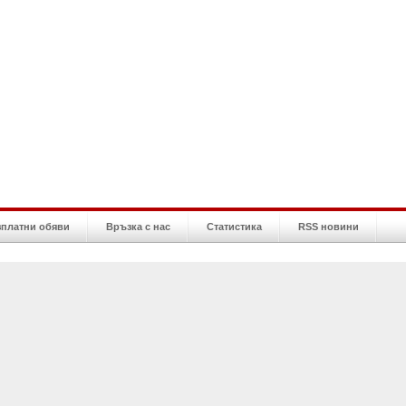
зплатни обяви
Връзка с нас
Статистика
RSS новини