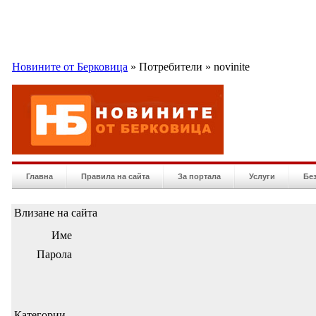
Новините от Берковица
» Потребители » novinite
Главна
Правила на сайта
За портала
Услуги
Бе
Влизане на сайта
Име
Парола
Категории