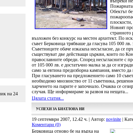
въпреки не
Пожарната,
Обектът бе
пожароопас
плоскости,
Новият про
странното 
възложен без конкурс на местен архитект. По и
съвет Берковица трябваше да гласува 105 000 лв. 
Съветниците обаче изказаха несъгласие, да се пр
съществуват две действащи църкви, които по Ко
православните обреди. Според несъгласните с п
от 105 000 лв. е достатъчно малка за да се изгра
само за евтина предизборна кампания, вместо д
При гласуването на предложението само 10 съвет
необходимо мнозинство от 11 съветника, решение
харченето на парите е започнало. Очаква се сези
случая. Ще информираме за развоя на нещата...
ник на 24
Цялата статия...
УСПЕХИ ЗА БИАТЛОНА НИ
19 септември 2007, 12.42 ч. | Автор:
novinite
| Кат
Коментари (0)
Берковица отново бе на върха на