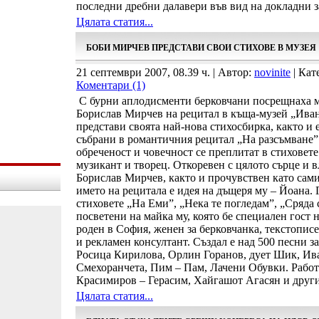
последни дребни далавери във вид на докладни 
Цялата статия...
БОБИ МИРЧЕВ ПРЕДСТАВИ СВОИ СТИХОВЕ В МУЗЕЯ
21 септември 2007, 08.39 ч. | Автор:
novinite
| Кат
Коментари (1)
С бурни аплодисменти берковчани посрещнаха м
Борислав Мирчев на рецитал в къща-музей „Иван
представи своята най-нова стихосбирка, както и 
събрани в романтичния рецитал „На разсъмване”.
обреченост и човечност се преплитат в стиховет
музикант и творец. Откоревен с цялото сърце и в
Борислав Мирчев, както и прочувствен като сами
името на рецитала е идея на дъщеря му – Йоана. 
стиховете „На Еми”, „Нека те погледам”, „Сряда
посветени на майка му, която бе специален гост н
роден в София, женен за берковчанка, текстописе
и рекламен консултант. Създал е над 500 песни з
Росица Кирилова, Орлин Горанов, дует Шик, Иван
Смехоранчета, Пим – Пам, Лачени Обувки. Работ
Красимиров – Герасим, Хайгашот Агасян и други
Цялата статия...