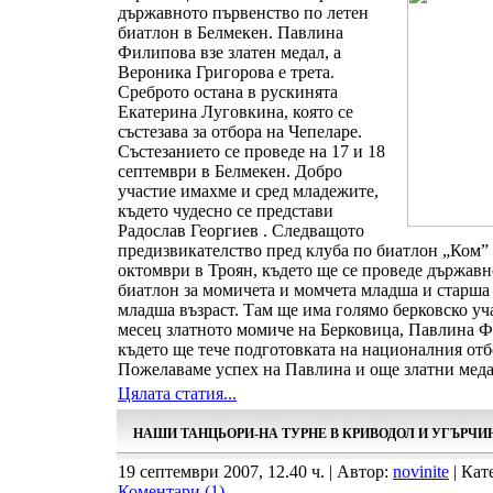
държавното първенство по летен
биатлон в Белмекен. Павлина
Филипова взе златен медал, а
Вероника Григорова е трета.
Среброто остана в рускинята
Екатерина Луговкина, която се
състезава за отбора на Чепеларе.
Състезанието се проведе на 17 и 18
септември в Белмекен. Добро
участие имахме и сред младежите,
където чудесно се представи
Радослав Георгиев . Следващото
предизвикателство пред клуба по биатлон „Ком” –
октомври в Троян, където ще се проведе държавн
биатлон за момичета и момчета младша и старша
младша възраст. Там ще има голямо берковско уч
месец златното момиче на Берковица, Павлина Ф
където ще тече подготовката на националния отб
Пожелаваме успех на Павлина и още златни мед
Цялата статия...
НАШИ ТАНЦЬОРИ-НА ТУРНЕ В КРИВОДОЛ И УГЪРЧИ
19 септември 2007, 12.40 ч. | Автор:
novinite
| Кат
Коментари (1)