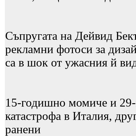
Съпругата на Дейвид Бек
рекламни фотоси за диза
са в шок от ужасния й ви
15-годишно момиче и 29-
катастрофа в Италия, др
ранени