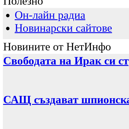
Полезно
Он-лайн радиа
Новинарски сайтове
Новините от НетИнфо
Свободата на Ирак си с
САЩ създават шпионска