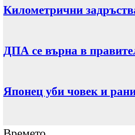
Километрични задръств
ДПА се върна в правите
Японец уби човек и рани
Времето