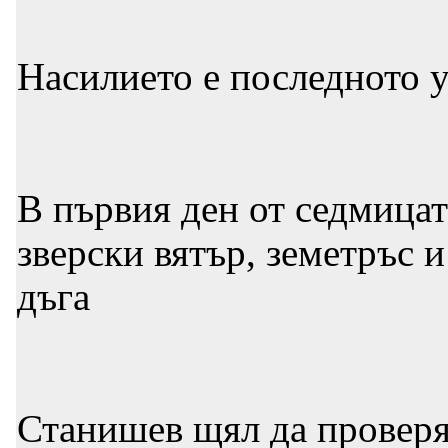
Насилието е последното 
В първия ден от седмицат
зверски вятър, земетръс 
дъга
Станишев щял да проверя