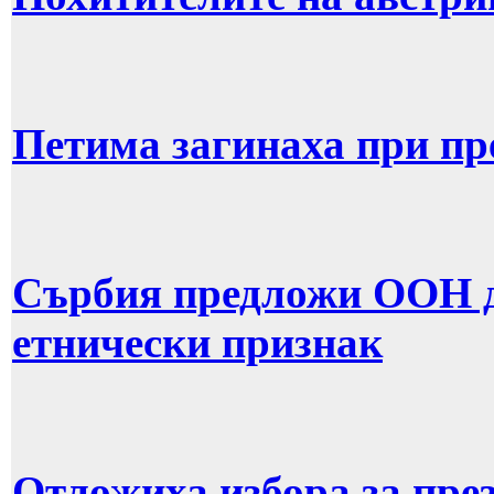
Петима загинаха при пр
Сърбия предложи ООН д
етнически признак
Отложиха избора за през