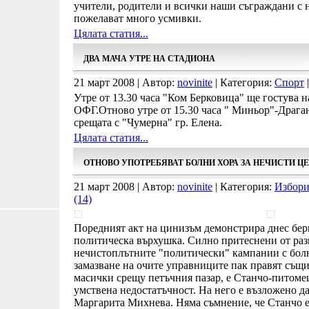
учители, родители и всички наши съграждани с 
пожелават много усмивки.
Цялата статия...
ДВА МАЧА УТРЕ НА СТАДИОНА
21 март 2008 | Автор:
novinite
| Категория:
Спорт
|
Утре от 13.30 часа "Ком Берковица" ще гостува 
ОФГ.Отново утре от 15.30 часа " Миньор"-Драга
срещата с "Чумерна" гр. Елена.
Цялата статия...
ОТНОВО УПОТРЕБЯВАТ БОЛНИ ХОРА ЗА НЕЧИСТИ Ц
21 март 2008 | Автор:
novinite
| Категория:
Избори
(14)
Поредният акт на цинизъм демонстрира днес бер
политическа върхушка. Силно притеснени от раз
нечистоплътните "политически" кампании с болни
замазване на очите управниците пак правят същи
масички срещу петъчния пазар, е Станчо-питоме
умствена недостатъчност. На него е възложено д
Маргарита Михнева. Няма съмнение, че Станчо е