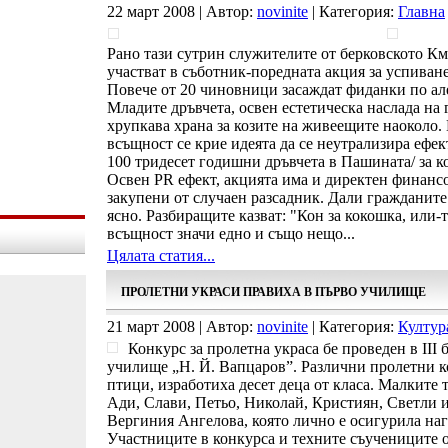
22 март 2008 | Автор:
novinite
| Категория:
Главна
Рано тази сутрин служителите от берковското Км
участват в съботник-поредната акция за успиван
Повече от 20 чиновници засаждат фиданки по але
Младите дръвчета, освен естетическа наслада на
хрупкава храна за козите на живеещите наоколо. 
всъщност се крие идеята да се неутрализира ефек
100 тридесет годишни дръвчета в Пашината/ за ко
Освен PR ефект, акцията има и директен финанс
закупени от случаен разсадник. Дали гражданите 
ясно. Разбиращите казват: "Кон за кокошка, или-т
всъщност значи едно и също нещо...
Цялата статия...
ПРОЛЕТНИ УКРАСИ ПРАВИХА В ПЪРВО УЧИЛИЩЕ
21 март 2008 | Автор:
novinite
| Категория:
Култур
Конкурс за пролетна украса бе проведен в ІІІ 
училище „Н. Й. Вапцаров”. Различни пролетни ко
птици, изработиха десет деца от класа. Малките 
Ади, Слави, Петьо, Николай, Кристиян, Светли и
Вергиния Ангелова, която лично е осигурила наг
Участниците в конкурса и техните съучениците от