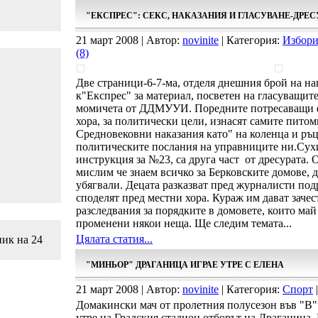
"ЕКСПРЕС": СЕКС, НАКАЗАНИЯ И ГЛАСУВАНЕ-ДРЕС
21 март 2008 | Автор:
novinite
| Категория:
Избори
(8)
Две страници-6-7-ма, отделя днешния брой на н
к"Експрес" за материал, посветен на гласуващит
момичета от ДДМУУИ. Поредните потресаващи ф
хора, за политически цели, изнасят самите пито
Средновековни наказания като" на коленца и ръцет
политическите послания на управниците ни.Сух
инструкция за №23, са друга част от дресурата. О
мислим че знаем всичко за Берковските домове, д
убягвали. Децата разказват пред журналисти под
споделят пред местни хора. Кураж им дават заче
разследвания за порядките в домовете, които май
променени някои неща. Ще следим темата...
Цялата статия...
ник на 24
"МИНЬОР" ДРАГАНИЦА ИГРАЕ УТРЕ С ЕЛЕНА
21 март 2008 | Автор:
novinite
| Категория:
Спорт
|
Домакински мач от пролетния полусезон във "В"
утре на Градския стадион отборът на Драганица. 