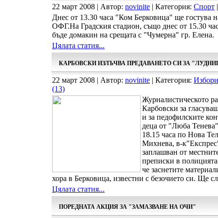
22 март 2008 | Автор:
novinite
| Категория:
Спорт
|
Днес от 13.30 часа "Ком Берковица" ще гостува 
ОФГ.На Градския стадион, също днес от 15.30 ч
бъде домакин на срещата с "Чумерна" гр. Елена.
Цялата статия...
КАРБОВСКИ ИЗЛЪЧВА ПРЕДАВАНЕТО СИ ЗА "ЛУДНИ
22 март 2008 | Автор:
novinite
| Категория:
Избори
(13)
Журналистическото ра
Карбовски за гласуващ
и за педофилските кон
деца от "Люба Тенева"
18.15 часа по Нова Те
Михнева, в-к"Експрес
заплашван от местните
преписки в полицията 
че заснетите материал
хора в Берковица, известни с безочието си. Ще сл
Цялата статия...
ПОРЕДНАТА АКЦИЯ ЗА "ЗАМАЗВАНЕ НА ОЧИ"