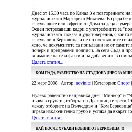
Днес от 15.30 часа по Канал 3 е повторението на
журналистката Маргарита Михнева. В сряда бе п
гласуващите олигофрени от Дома за деца с умере
Освен потресаващи кадри с употребените за "по
журналистката показа и удостоверения, с които 
гласували в Берковица, а не по постоянните си ад
ясно, че документите са попълвани не от самите с
почерк и преправени подписи. За сега Съда и пр
внимание на тези факти и на добавените в списъ
Цялата статия...
КОМ ПАДА, РАВЕНСТВО НА СТАДИОНА ДНЕС ЗА МИ
22 март 2008 | Автор:
novinite
| Категория:
Спорт
|
Нулево равенство направиха днес "Миньор" и "Ч
първа в групата, отборът на Драганица е трети.
между отборите на Вълчедръм и "Ком Берковица
играха изключително грубо и успяха да вкарат го
Цялата статия...
НАЙ-ПОСЛЕ ХУБАВИ НОВИНИ ОТ БЕРКОВИЦА !!!