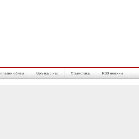
зплатни обяви
Връзка с нас
Статистика
RSS новини