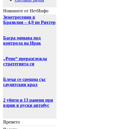
Новините от НетИнфо
Земетресения в
Бразилия – 4,9 по Рихтер
Басра минава под
контрола на Ирак
„Рено“ преразглежда
стратегията си
Блеър се срещна със
саудитския крал
2 убити и 13 ранени при
взрив в руски автобус
Времето