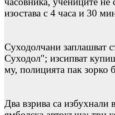
часовника, учениците не 
изостава с 4 часа и 30 ми
Суходолчани заплашват съ
Суходол"; изсипват купищ
му, полицията пак зорко 
Два взрива са избухнали 
ямболска автокъща; три к