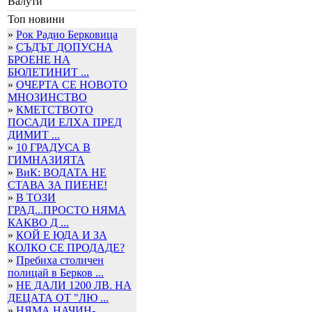
Валути
Топ новини
»
Рок Радио Берковица
»
СЪДЪТ ДОПУСНА
БРОЕНЕ НА
БЮЛЕТИНИТ ...
»
ОЧЕРТА СЕ НОВОТО
МНОЗИНСТВО
»
КМЕТСТВОТО
ПОСАДИ ЕЛХА ПРЕД
ДИМИТ ...
»
10 ГРАДУСА В
ГИМНАЗИЯТА
»
ВиК: ВОДАТА НЕ
СТАВА ЗА ПИЕНЕ!
»
В ТОЗИ
ГРАД...ПРОСТО НЯМА
КАКВО Д ...
»
КОЙ Е ЮДА И ЗА
КОЛКО СЕ ПРОДАДЕ?
»
Пребиха столичен
полицай в Берков ...
»
НЕ ДАЛИ 1200 ЛВ. НА
ДЕЦАТА ОТ "ЛЮ ...
»
НЯМА НАЧИН-