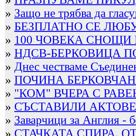
»
Защо не трябва да гласув
»
БЕЗПЛАТНО СЕ ЛЮБУ
»
100 ЧОВЕКА СНОЩИ В
»
НДСВ-БЕРКОВИЦА П
»
Днес честваме Съедине
»
ПОЧИНА БЕРКОВЧАН
»
"КОМ" ВЧЕРА С РАВЕН 
»
СЪСТАВИЛИ АКТОВЕ Н
»
Заварчици за Англия - б
»
СТАЧКАТА СПИРА. ОТ