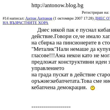
http://antonow.blog.bg
Регистриран на: 
#14 написал:
Антон Антонов
(1 октомври 2007 17:28)
ДНЕС О
НА ВЪЗРАСТНИТЕ ХОРА
Днес някой пак е пуснал кибап
действие.Говори се,че имало ха
на сбирка на пинсионерите в сто
"Металик"Нали немаше да купу
гласове!!!Ама некои като не мог
предложат конструктивни идеи 
управлението
на града пускат в действие стар
оръжие:кебапчетата.Това сме ни
кебапчена демокрация.
--------------------