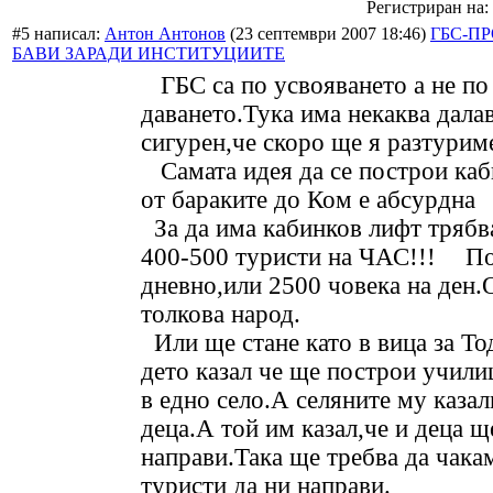
Регистриран на: 
#5 написал:
Антон Антонов
(23 септември 2007 18:46)
ГБС-П
БАВИ ЗАРАДИ ИНСТИТУЦИИТЕ
ГБС са по усвояването а не по
даването.Тука има некаква дала
сигурен,че скоро ще я разтурим
Самата идея да се построи каб
от бараките до Ком е абсурдна
За да има кабинков лифт трябв
400-500 туристи на ЧАС!!!
По
дневно,или 2500 човека на ден.
толкова народ.
Или ще стане като в вица за Т
дето казал че ще построи учил
в едно село.А селяните му казал
деца.А той им казал,че и деца щ
направи.Така ще требва да чак
туристи да ни направи.