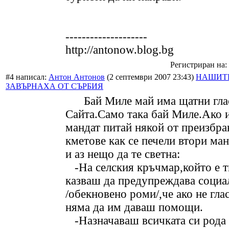
--------------------
http://antonow.blog.bg
Регистриран на: 
#4 написал:
Антон Антонов
(2 септември 2007 23:43)
НАШИТЕ
ЗАВЪРНАХА ОТ СЪРБИЯ
Бай Миле май има щатни глас
Сайта.Само така бай Миле.Ако 
мандат питай някой от преизбра
кметове как се печели втори ма
и аз нещо да те светна:
-На селския кръчмар,който е т
казваш да предупреждава социа
/обекновено роми/,че ако не глас
няма да им даваш помощи.
-Назначаваш всичката си рода