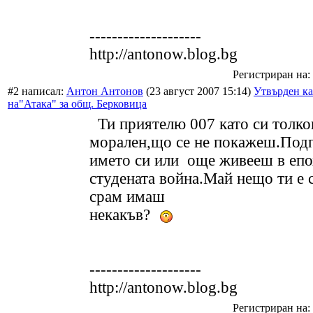
--------------------
http://antonow.blog.bg
Регистриран на: 
#2 написал:
Антон Антонов
(23 август 2007 15:14)
Утвърден ка
на"Атака" за общ. Берковица
Ти приятелю 007 като си толко
морален,що се не покажеш.Под
името си или още живееш в епо
студената война.Май нещо ти е 
срам имаш
некакъв?
--------------------
http://antonow.blog.bg
Регистриран на: 