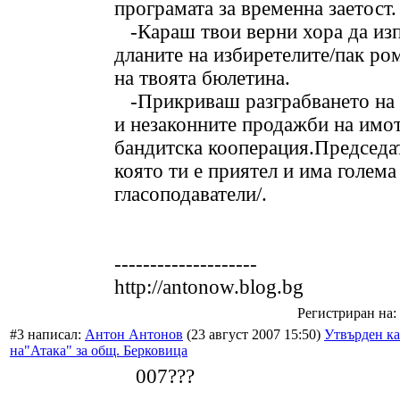
програмата за временна заетост.
-Караш твои верни хора да из
дланите на избиретелите/пак ро
на твоята бюлетина.
-Прикриваш разграбването на
и незаконните продажби на имот
бандитска кооперация.Председа
която ти е приятел и има голема
гласоподаватели/.
--------------------
http://antonow.blog.bg
Регистриран на: 
#3 написал:
Антон Антонов
(23 август 2007 15:50)
Утвърден ка
на"Атака" за общ. Берковица
007???