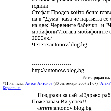
години
Стефан Продев,който беше глав
на в."Дума" каза че партията се 
на две:"Червените бабички" и "
мобифони"/тогава мобифоните с
2000лв./
Четете:antonov.blog.bg
--------------------
http://antonow.blog.bg
Регистриран на: 
#11 написал:
Антон Антонов
(30 септември 2007 21:07)
"Атака"
Берковица
Поздрави за сайта!Здраво раб
Пожелавам Ви успех!!
Четете:antonov.blog.bg