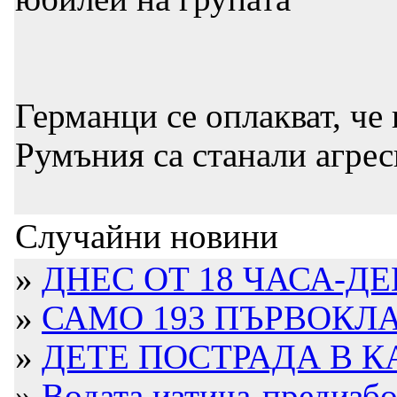
Германци се оплакват, че
Румъния са станали агре
Случайни новини
»
ДНЕС ОТ 18 ЧАСА-ДЕН
»
САМО 193 ПЪРВОКЛА
»
ДЕТЕ ПОСТРАДА В КА
»
Водата изтича-предизбо