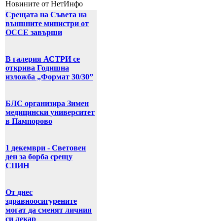
Новините от НетИнфо
Срещата на Съвета на
външните министри от
ОССЕ завърши
В галерия АСТРИ се
открива Годишна
изложба „Формат 30/30”
БЛС организира Зимен
медицински университет
в Пампорово
1 декември - Световен
ден за борба срещу
СПИН
От днес
здравноосигурените
могат да сменят личния
си лекар