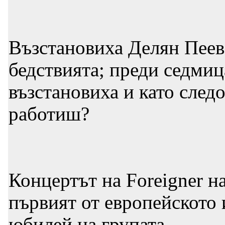
Възстановиха Делян Пеев
бедствията; преди седмиц
възстановиха и като следо
работиш?
Концертът на Foreigner н
първият от европейското
юбилей на групата