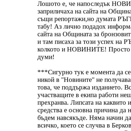
Лошото е, че напоследък НО
заприличаха на сайта на Община
същи репортажи,но думата РЪГБ
табу! Аз лично подадох информ
сайта на Общината за бронзовит
и там писаха за този успех на
колкото и НОВИНИТЕ! Просто
думи!
***Сигурно тук е момента да се
никой в "Новините" не получава
това, че поддържа изданието. В
участващите в екипа работи нещо
прехранва. Липсата на каквито и
средства е основна причина да 
бъдем навсякъде. Няма начин да
всичко, което се случва в Берко