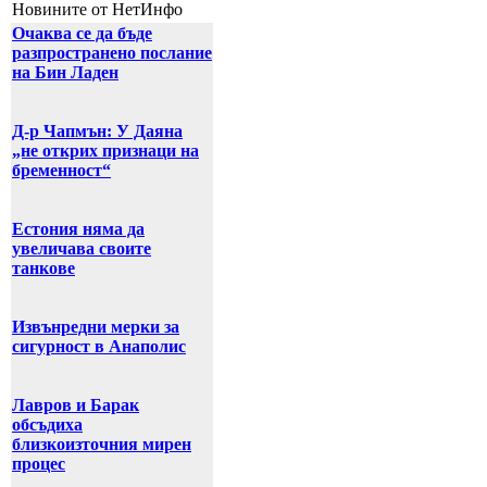
Новините от НетИнфо
Очаква се да бъде
разпространено послание
на Бин Ладен
Д-р Чапмън: У Даяна
„не открих признаци на
бременност“
Естония няма да
увеличава своите
танкове
Извънредни мерки за
сигурност в Анаполис
Лавров и Барак
обсъдиха
близкоизточния мирен
процес