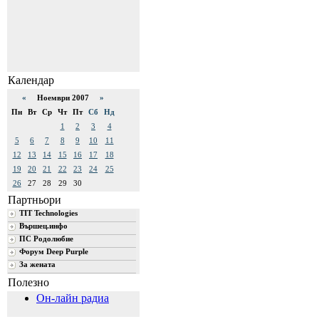
Календар
«
Ноември 2007
»
Пн
Вт
Ср
Чт
Пт
Сб
Нд
1
2
3
4
5
6
7
8
9
10
11
12
13
14
15
16
17
18
19
20
21
22
23
24
25
26
27
28
29
30
Партньори
TIT Technologies
Вършец.инфо
ПС Родолюбие
Форум Deep Purple
За жената
Полезно
Он-лайн радиа