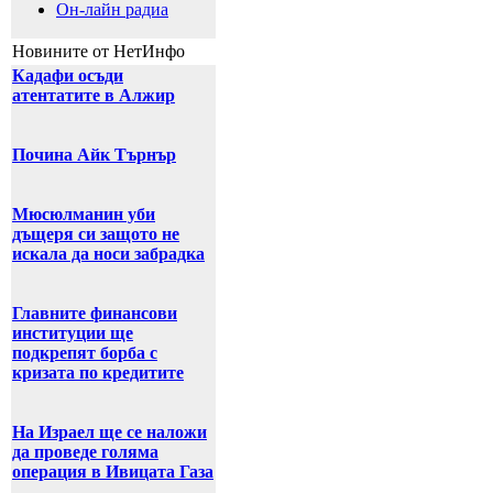
Он-лайн радиа
Новините от НетИнфо
Кадафи осъди
атентатите в Алжир
Почина Айк Търнър
Мюсюлманин уби
дъщеря си защото не
искала да носи забрадка
Главните финансови
институции ще
подкрепят борба с
кризата по кредитите
На Израел ще се наложи
да проведе голяма
операция в Ивицата Газа