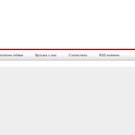
зплатни обяви
Връзка с нас
Статистика
RSS новини