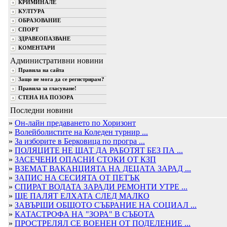
КРИМИНАЛЕ
КУЛТУРА
ОБРАЗОВАНИЕ
СПОРТ
ЗДРАВЕОПАЗВАНЕ
КОМЕНТАРИ
Административни новини
Правила на сайта
Защо не мога да се регистрирам?
Правила за гласуване!
СТЕНА НА ПОЗОРА
Последни новини
»
Он-лайн предаването по Хоризонт
»
Волейболистите на Коледен турнир ...
»
За изборите в Берковица по програ ...
»
ПОЛЯЦИТЕ НЕ ЩАТ ДА РАБОТЯТ БЕЗ ПА ...
»
ЗАСЕЧЕНИ ОПАСНИ СТОКИ ОТ КЗП
»
ВЗЕМАТ ВАКАНЦИЯТА НА ДЕЦАТА ЗАРАД ...
»
ЗАПИС НА СЕСИЯТА ОТ ПЕТЪК
»
СПИРАТ ВОДАТА ЗАРАДИ РЕМОНТИ УТРЕ ...
»
ЩЕ ПАЛЯТ ЕЛХАТА СЛЕД МАЛКО
»
ЗАВЪРШИ ОБЩОТО СЪБРАНИЕ НА СОЦИАЛ ...
»
КАТАСТРОФА НА "ЗОРА" В СЪБОТА
»
ПРОСТРЕЛЯЛ СЕ ВОЕНЕН ОТ ПОДЕЛЕНИЕ ...