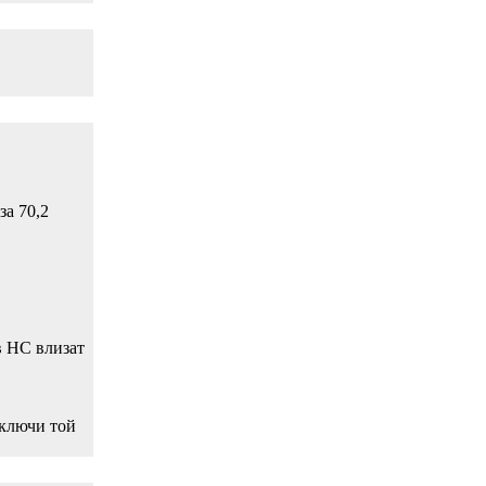
за 70,2
в НС влизат
аключи той