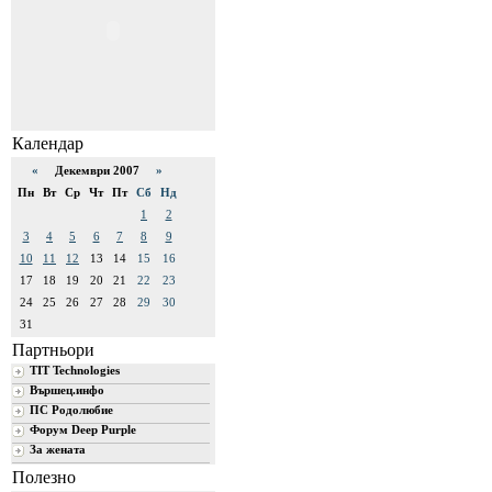
Календар
«
Декември 2007
»
Пн
Вт
Ср
Чт
Пт
Сб
Нд
1
2
3
4
5
6
7
8
9
10
11
12
13
14
15
16
17
18
19
20
21
22
23
24
25
26
27
28
29
30
31
Партньори
TIT Technologies
Вършец.инфо
ПС Родолюбие
Форум Deep Purple
За жената
Полезно