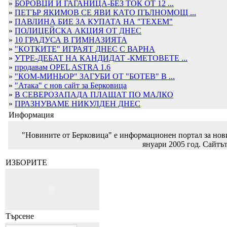
»
БОРОВЦИ И ГАГАНИЦА-БЕЗ ТОК ОТ 12 ...
»
ПЕТЪР ЯКИМОВ СЕ ЯВИ КАТО ПЪЛНОМОЩ ...
»
ПАВЛИНА БИЕ ЗА КУПАТА НА "ТЕХЕМ"
»
ПОЛИЦЕЙСКА АКЦИЯ ОТ ДНЕС
»
10 ГРАДУСА В ГИМНАЗИЯТА
»
"КОТКИТЕ" ИГРАЯТ ДНЕС С ВАРНА
»
УТРЕ-ДЕБАТ НА КАНДИДАТ -КМЕТОВЕТЕ ...
»
продавам OPEL ASTRA 1.6
»
"КОМ-МИНЬОР" ЗАГУБИ ОТ "БОТЕВ" В ...
»
"Атака" с нов сайт за Берковица
»
В СЕВЕРОЗАПАДА ПЛАЩАТ ПО МАЛКО
»
ПРАЗНУВАМЕ НИКУЛДЕН ДНЕС
Информация
"Новините от Берковица" е информационен портал за новин
януари 2005 год. Сайтът
ИЗБОРИТЕ
Търсене