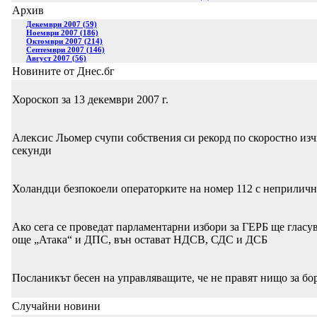
Архив
Декември 2007 (59)
Ноември 2007 (186)
Октомври 2007 (214)
Септември 2007 (146)
Август 2007 (56)
Новините от Днес.бг
Хороскоп за 13 декември 2007 г.
Алексис Льомер счупи собствения си рекорд по скоростно изчи
секунди
Холандци безпокоели операторките на номер 112 с неприлич
Ако сега се проведат парламентарни избори за ГЕРБ ще гласув
още „Атака“ и ДПС, вън остават НДСВ, СДС и ДСБ
Посланикът бесен на управляващите, че не правят нищо за борб
Случайни новини