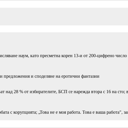
сляване наум, като пресметна корен 13-и от 200-цифрено число 
ни предложения и споделяне на еротични фантазии
ат над 28 % от избирателите, БСП се нарежда втора с 16 на сто; 
ата с корупцията; „Това не е моя работа. Това е ваша работа", з