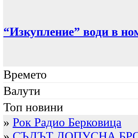
“Изкупление” води в но
Времето
Валути
Топ новини
»
Рок Радио Берковица
»
СЪДЪТ ДОПУСНА БРО