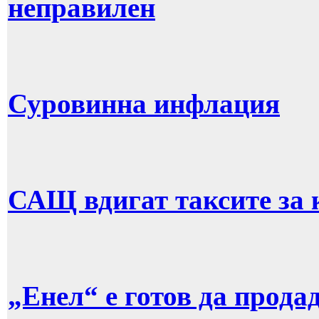
неправилен
Суровинна инфлация
САЩ вдигат таксите за 
„Енел“ е готов да прода