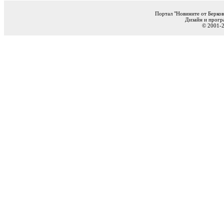
Портал "Новините от Берков
Дизайн и прогр
© 2001-