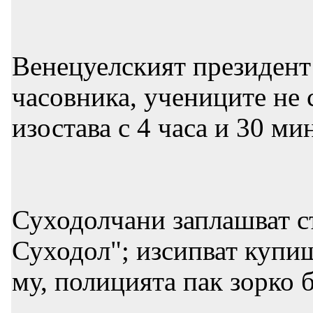
Венецуелският президент
часовника, учениците не 
изостава с 4 часа и 30 ми
Суходолчани заплашват съ
Суходол"; изсипват купищ
му, полицията пак зорко 