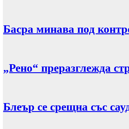
Басра минава под контр
„Рено“ преразглежда стр
Блеър се срещна със сау