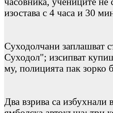
часовника, учениците не 
изостава с 4 часа и 30 ми
Суходолчани заплашват съ
Суходол"; изсипват купищ
му, полицията пак зорко 
Два взрива са избухнали 
ямболска автокъща; три к