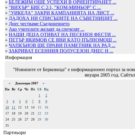
»
БЕЛЕЖИМ ОЩЕ УСПЕХИ В ОРИЕНТИРАНЕТ ...
»
"ВИХЪР" БИЕ С 2:1, "КОМ-МИНЬОР" С ...
»
"УИКЕДА" ЗАКРИ КАМПАНИЯТА НА ЛИСТ ...
»
ДАДОХА НИ СПИСЪЦИТЕ НА СЪВЕТНИЦИТ ...
»
Днес честваме Съединението
»
Ако учителите желаят да спечелят ...
»
НАШИ ДЕЦА ОТИВАТ НА ПЕСЕНЕН ФЕСТИ ...
»
ПЕТЪР ЯКИМОВ СЕ ЯВИ КАТО ПЪЛНОМОЩ ...
»
ЧАПКЪНОВ ЩЕ ПРАВИ ПАМЕТНИК НА РАД ...
»
ЗАКРИВАТ ЕСЕННИЯ ПОЛУСЕЗОН ДНЕС Н ...
Информация
"Новините от Берковица" е информационен портал за новин
януари 2005 год. Сайтът
«
Декември 2007
»
Пн
Вт
Ср
Чт
Пт
Сб
Нд
1
2
3
4
5
6
7
8
9
10
11
12
13
14
15
16
17
18
19
20
21
22
23
24
25
26
27
28
29
30
31
Партньори