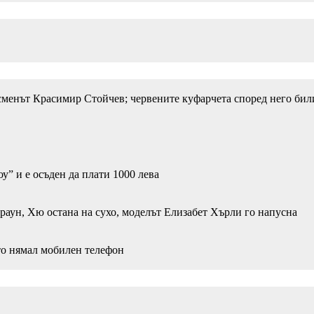
есменът Красимир Стойчев; червените куфарчета според него бил
” и е осъден да плати 1000 лева
раун, Хю остана на сухо, моделът Елизабет Хърли го напусна
то нямал мобилен телефон