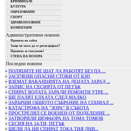
КРИМИНАЛЕ
КУЛТУРА
ОБРАЗОВАНИЕ
СПОРТ
ЗДРАВЕОПАЗВАНЕ
КОМЕНТАРИ
Административни новини
Правила на сайта
Защо не мога да се регистрирам?
Правила за гласуване!
СТЕНА НА ПОЗОРА
Последни новини
»
ПОЛЯЦИТЕ НЕ ЩАТ ДА РАБОТЯТ БЕЗ ПА ...
»
ЗАСЕЧЕНИ ОПАСНИ СТОКИ ОТ КЗП
»
ВЗЕМАТ ВАКАНЦИЯТА НА ДЕЦАТА ЗАРАД ...
»
ЗАПИС НА СЕСИЯТА ОТ ПЕТЪК
»
СПИРАТ ВОДАТА ЗАРАДИ РЕМОНТИ УТРЕ ...
»
ЩЕ ПАЛЯТ ЕЛХАТА СЛЕД МАЛКО
»
ЗАВЪРШИ ОБЩОТО СЪБРАНИЕ НА СОЦИАЛ ...
»
КАТАСТРОФА НА "ЗОРА" В СЪБОТА
»
ПРОСТРЕЛЯЛ СЕ ВОЕНЕН ОТ ПОДЕЛЕНИЕ ...
»
ЗАТВОРИЛИ ШОФЬОРА НА ТОМА ТОМОВ
»
СЕСИЯ НА 14-ТИ, ПЕТЪК
»
ЩЕЛИ ДА НИ СПИРАТ ТОКА ТИЯ ДНИ...