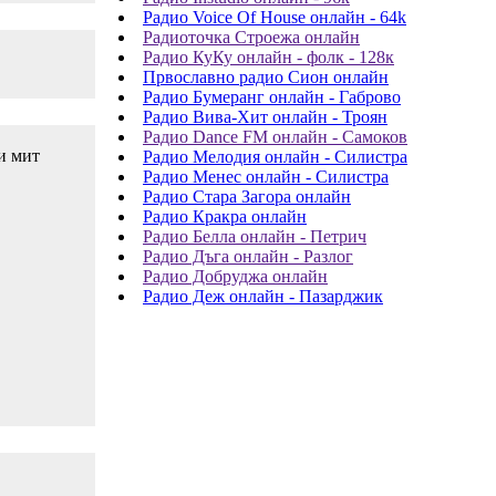
Радио Voice Of House онлайн - 64k
Радиоточка Строежа онлайн
Радио КуКу онлайн - фолк - 128к
Првославно радио Сион онлайн
Радио Бумеранг онлайн - Габрово
Радио Вива-Хит онлайн - Троян
Радио Dance FM онлайн - Самоков
и мит
Радио Мелодия онлайн - Силистра
Радио Менес онлайн - Силистра
Радио Стара Загора онлайн
Радио Кракра онлайн
Радио Белла онлайн - Петрич
Радио Дъга онлайн - Разлог
Радио Добруджа онлайн
Радио Деж онлайн - Пазарджик