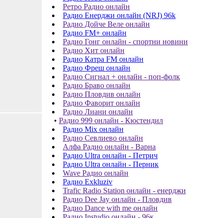
Ретро Радио онлайн
Радио Енерджи онлайн (NRJ) 96k
Радио Дойче Веле онлайн
Радио FM+ онлайн
Радио Гонг онлайн - спортни новини
Радио Хит онлайн
Радио Катра FM онлайн
Радио Фреш онлайн
Радио Сигнал + онлайн - поп-фолк
Радио Браво онлайн
Радио Пловдив онлайн
Радио Фаворит онлайн
Радио Лиани онлайн
•
Радио 999 онлайн - Кюстендил
Радио Mix онлайн
Радио Севлиево онлайн
Алфа Радио онлайн - Варна
Радио Ultra онлайн - Петрич
Радио Ultra онлайн - Перник
Wave Радио онлайн
Радио Exkluziv
Trafic Radio Station онлайн - енерджи
Радио Dee Jay онлайн - Пловдив
Радио Dance with me онлайн
Радио Instudio онлайн - 96к