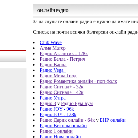
ОН-ЛАЙН РАДИО
За да слушате онлайн радио е нужно да имате ин
Списък на почти всички български он-лайн ради
Club Wave
Алма Матер
Радио Атлантик - 128к
Радио Белла - Петрич
Радио Варна
Радио Vega+
Радио Мила Голд
Радио Романтика онлайн - поп-фолк
Радио Сигнал+ - 32к
Радио Сигнал+ - 42к
Радио Ултра
Радио 3
v
Радио Бум Бум
Радио JOY - 96k
Радио JOY - 128k
Радио Дарик онлайн - 64к
v
БНР онлайн
Радио Витоша онлайн
Радио 1 онлайн
Радио Нова онлайн