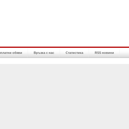
зплатни обяви
Връзка с нас
Статистика
RSS новини