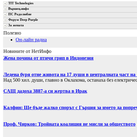
TIT Technologies
Вършец.инфо
ПС Родолюбие
Форум Deep Purple
За жената
Полезно
Он-лайн радиа
Новините от НетИнфо
Жена почина от птичи грип в Индонезия
Ледена буря отне живота на 17 души в централната част 
Над 500 хил. души, главно в Оклахома, останаха без електриче
САЩ дадоха 3887-а си жертва в Ирак
Калфин: Ще бъде жалко спорът с Гърция за името да попр
Проф. Чирков: Тройната коалиция не мисли за обществото