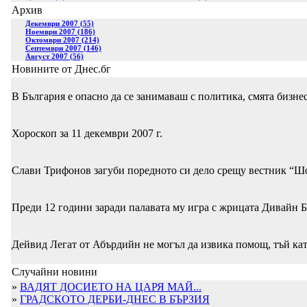
Архив
Декември 2007 (55)
Ноември 2007 (186)
Октомври 2007 (214)
Септември 2007 (146)
Август 2007 (56)
Новините от Днес.бг
В България е опасно да се занимаваш с политика, смята бизн
Хороскоп за 11 декември 2007 г.
Слави Трифонов загуби поредното си дело срещу вестник “Шоу
Преди 12 години заради палавата му игра с жрицата Дивайн Б
Дейвид Легат от Абърдийн не могъл да извика помощ, тъй ка
Случайни новини
»
ВАДЯТ ДОСИЕТО НА ЦАРЯ МАЙ...
»
ГРАДСКОТО ДЕРБИ-ДНЕС В БЪРЗИЯ