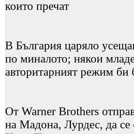
които пречат
В България царяло усещан
по миналото; някои младе
авторитарният режим би 
От Warner Brothers отпр
на Мадона, Лурдес, да се