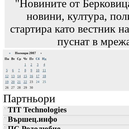
"Новините от Берковиц
новини, култура, пол
стартира като вестник на
пуснат в мрежа
«
Ноември 2007
»
Пн
Вт
Ср
Чт
Пт
Сб
Нд
1
2
3
4
5
6
7
8
9
10
11
12
13
14
15
16
17
18
19
20
21
22
23
24
25
26
27
28
29
30
Партньори
TIT Technologies
Вършец.инфо
ПС Родолюбие