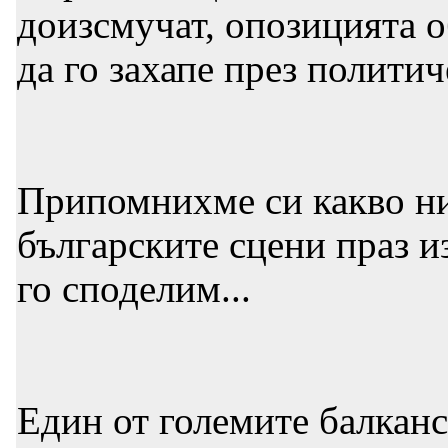
доизсмучат, опозицията о
да го захапе през полити
Припомнихме си какво ни
българските сцени праз и
го споделим...
Един от големите балкан