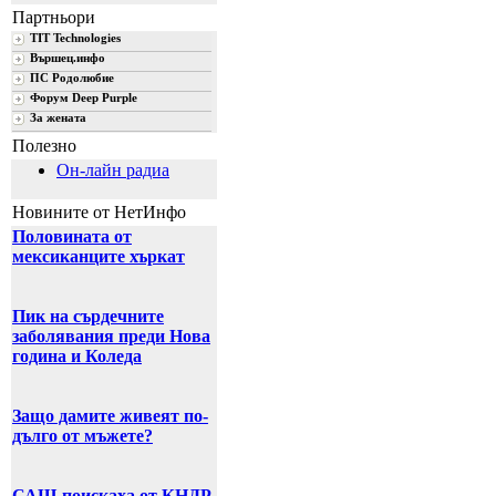
Партньори
TIT Technologies
Вършец.инфо
ПС Родолюбие
Форум Deep Purple
За жената
Полезно
Он-лайн радиа
Новините от НетИнфо
Половината от
мексиканците хъркат
Пик на сърдечните
заболявания преди Нова
година и Коледа
Защо дамите живеят по-
дълго от мъжете?
САЩ поискаха от КНДР