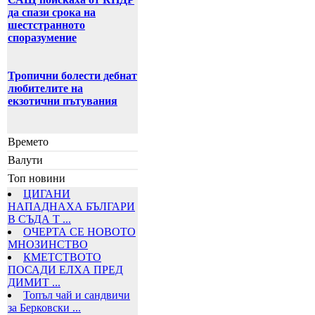
да спази срока на
шестстранното
споразумение
Тропични болести дебнат
любителите на
екзотични пътувания
Времето
Валути
Топ новини
ЦИГАНИ
НАПАДНАХА БЪЛГАРИ
В СЪДА Т ...
ОЧЕРТА СЕ НОВОТО
МНОЗИНСТВО
КМЕТСТВОТО
ПОСАДИ ЕЛХА ПРЕД
ДИМИТ ...
Топъл чай и сандвичи
за Берковски ...