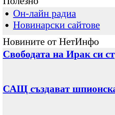
Полезно
Он-лайн радиа
Новинарски сайтове
Новините от НетИнфо
Свободата на Ирак си с
САЩ създават шпионска