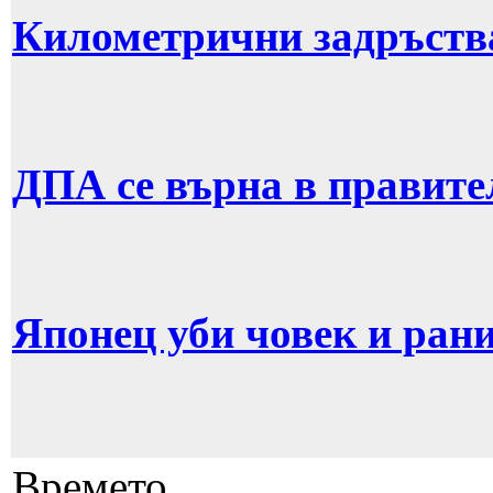
Километрични задръств
ДПА се върна в правите
Японец уби човек и рани
Времето