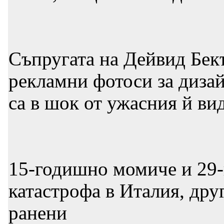
Съпругата на Дейвид Бек
рекламни фотоси за диза
са в шок от ужасния й ви
15-годишно момиче и 29-
катастрофа в Италия, др
ранени