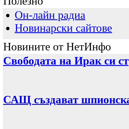
Полезно
Он-лайн радиа
Новинарски сайтове
Новините от НетИнфо
Свободата на Ирак си с
САЩ създават шпионска