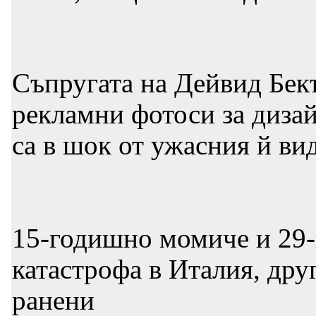
Съпругата на Дейвид Бек
рекламни фотоси за диза
са в шок от ужасния й ви
15-годишно момиче и 29-
катастрофа в Италия, др
ранени