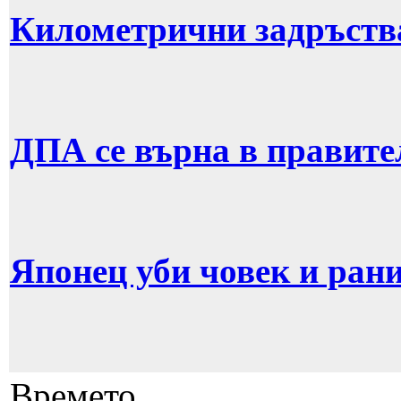
Километрични задръств
ДПА се върна в правите
Японец уби човек и рани
Времето