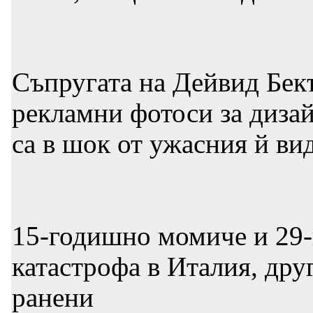
Съпругата на Дейвид Бек
рекламни фотоси за диза
са в шок от ужасния й ви
15-годишно момиче и 29-
катастрофа в Италия, др
ранени