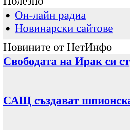
Полезно
Он-лайн радиа
Новинарски сайтове
Новините от НетИнфо
Свободата на Ирак си с
САЩ създават шпионска