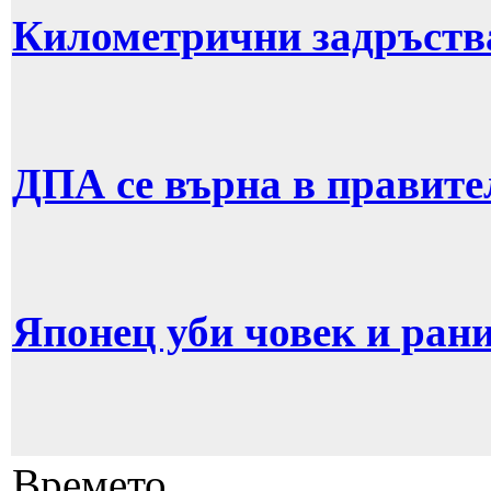
Километрични задръств
ДПА се върна в правите
Японец уби човек и рани
Времето