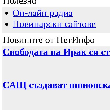
Полезно
Он-лайн радиа
Новинарски сайтове
Новините от НетИнфо
Свободата на Ирак си с
САЩ създават шпионска