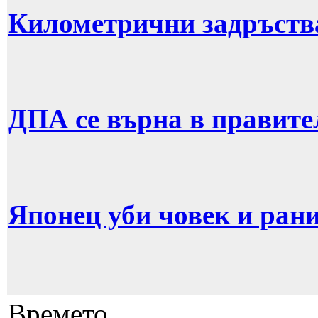
Километрични задръств
ДПА се върна в правите
Японец уби човек и рани
Времето