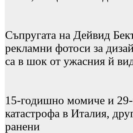
Съпругата на Дейвид Бек
рекламни фотоси за диза
са в шок от ужасния й ви
15-годишно момиче и 29-
катастрофа в Италия, др
ранени