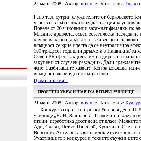
22 март 2008 | Автор:
novinite
| Категория:
Главна
Рано тази сутрин служителите от берковското Км
участват в съботник-поредната акция за успиван
Повече от 20 чиновници засаждат фиданки по але
Младите дръвчета, освен естетическа наслада на
хрупкава храна за козите на живеещите наоколо. 
всъщност се крие идеята да се неутрализира ефек
100 тридесет годишни дръвчета в Пашината/ за ко
Освен PR ефект, акцията има и директен финанс
закупени от случаен разсадник. Дали гражданите 
ясно. Разбиращите казват: "Кон за кокошка, или-т
всъщност значи едно и също нещо...
Цялата статия...
ПРОЛЕТНИ УКРАСИ ПРАВИХА В ПЪРВО УЧИЛИЩЕ
21 март 2008 | Автор:
novinite
| Категория:
Култур
Конкурс за пролетна украса бе проведен в ІІІ 
училище „Н. Й. Вапцаров”. Различни пролетни ко
птици, изработиха десет деца от класа. Малките 
Ади, Слави, Петьо, Николай, Кристиян, Светли и
Вергиния Ангелова, която лично е осигурила наг
Участниците в конкурса и техните съучениците от