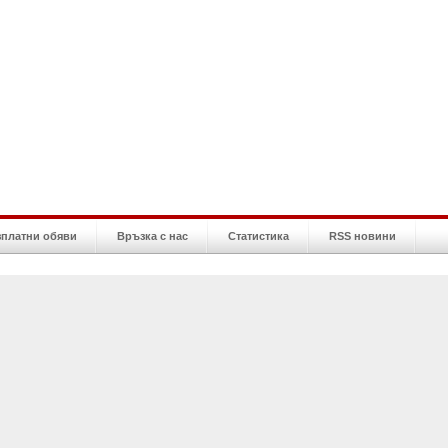
зплатни обяви
Връзка с нас
Статистика
RSS новини