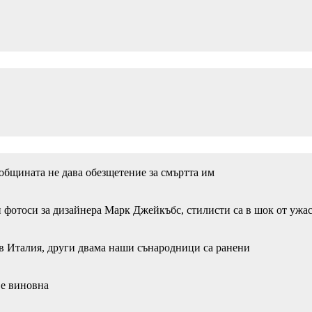
 общината не дава обезщетение за смъртта им
 фотоси за дизайнера Марк Джейкъбс, стилисти са в шок от ужа
в Италия, други двама наши сънародници са ранени
 е виновна