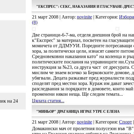
"ЕКСПРЕС": СЕКС, НАКАЗАНИЯ И ГЛАСУВАНЕ-ДРЕС
21 март 2008 | Автор:
novinite
| Категория:
Избори
(8)
Две страници-6-7-ма, отделя днешния брой на н
к"Експрес" за материал, посветен на гласуващит
момичета от ДДМУУИ. Поредните потресаващи ф
хора, за политически цели, изнасят самите пито
Средновековни наказания като" на коленца и ръцет
политическите послания на управниците ни.Сух
инструкция за №23, са друга част от дресурата. О
мислим че знаем всичко за Берковските домове, д
убягвали. Децата разказват пред журналисти под
споделят пред местни хора. Кураж им дават заче
разследвания за порядките в домовете, които май
променени някои неща. Ще следим темата...
Цялата статия...
ник на 24
"МИНЬОР" ДРАГАНИЦА ИГРАЕ УТРЕ С ЕЛЕНА
21 март 2008 | Автор:
novinite
| Категория:
Спорт
|
Домакински мач от пролетния полусезон във "В"
утре на Градския стадион отборът на Драганица. 