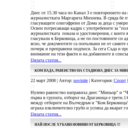
Днес от 15.30 часа по Канал 3 е повторението на
журналистката Маргарита Михнева. В сряда бе п
гласуващите олигофрени от Дома за деца с умере
Освен потресаващи кадри с употребените за "по
журналистката показа и удостоверения, с които 
гласували в Берковица, а не по постоянните си ад
ясно, че документите са попълвани не от самите с
почерк и преправени подписи. За сега Съда и пр
внимание на тези факти и на добавените в списъ
Цялата статия...
КОМ ПАДА, РАВЕНСТВО НА СТАДИОНА ДНЕС ЗА МИ
22 март 2008 | Автор:
novinite
| Категория:
Спорт
|
Нулево равенство направиха днес "Миньор" и "Ч
първа в групата, отборът на Драганица е трети.
между отборите на Вълчедръм и "Ком Берковица
играха изключително грубо и успяха да вкарат го
Цялата статия...
НАЙ-ПОСЛЕ ХУБАВИ НОВИНИ ОТ БЕРКОВИЦА !!!