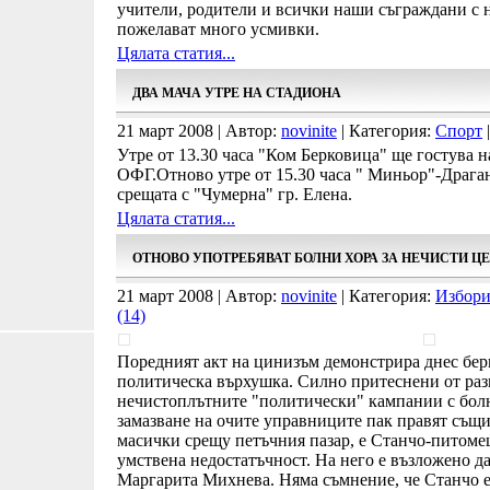
учители, родители и всички наши съграждани с 
пожелават много усмивки.
Цялата статия...
ДВА МАЧА УТРЕ НА СТАДИОНА
21 март 2008 | Автор:
novinite
| Категория:
Спорт
|
Утре от 13.30 часа "Ком Берковица" ще гостува 
ОФГ.Отново утре от 15.30 часа " Миньор"-Драга
срещата с "Чумерна" гр. Елена.
Цялата статия...
ОТНОВО УПОТРЕБЯВАТ БОЛНИ ХОРА ЗА НЕЧИСТИ Ц
21 март 2008 | Автор:
novinite
| Категория:
Избори
(14)
Поредният акт на цинизъм демонстрира днес бер
политическа върхушка. Силно притеснени от раз
нечистоплътните "политически" кампании с болни
замазване на очите управниците пак правят същи
масички срещу петъчния пазар, е Станчо-питоме
умствена недостатъчност. На него е възложено д
Маргарита Михнева. Няма съмнение, че Станчо е