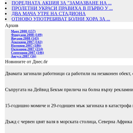
ПОРЕДНАТА АКЦИЯ ЗА "ЗАМАЗВАНЕ НА ...
ПРОЛЕТНИ УКРАСИ ПРАВИХА В ПЪРВО У ...
ДВА МАЧА УТРЕ НА СТАДИОНА
ОТНОВО УПОТРЕБЯВАТ БОЛНИ ХОРА ЗА ...
Архив
Март 2008 (157)
Февруари 2008 (149)
Януари 2008 (143)
Декември 2007 (142)
Ноември 2007 (186)
Октомври 2007 (214)
Септември 2007 (146)
Август 2007 (56)
Новините от Днес.бг
Двамата загинали работници са работили на незаконен обект,
Съпругата на Дейвид Бекъм прилича на болна върху рекламни
15-годишно момиче и 29-годишен мъж загинаха в катастрофа 
Дъжд с червен цвят валя в морската столица, Северна Африка