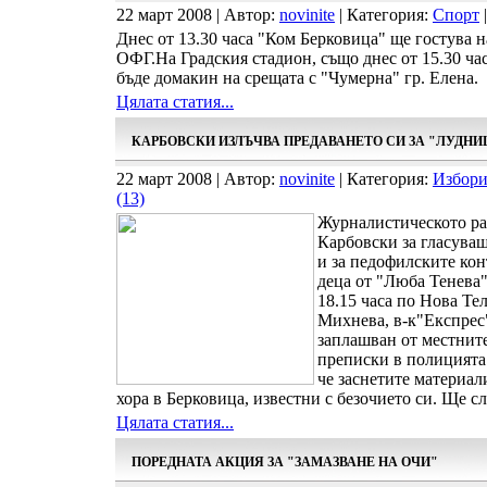
22 март 2008 | Автор:
novinite
| Категория:
Спорт
|
Днес от 13.30 часа "Ком Берковица" ще гостува 
ОФГ.На Градския стадион, също днес от 15.30 ч
бъде домакин на срещата с "Чумерна" гр. Елена.
Цялата статия...
КАРБОВСКИ ИЗЛЪЧВА ПРЕДАВАНЕТО СИ ЗА "ЛУДНИ
22 март 2008 | Автор:
novinite
| Категория:
Избори
(13)
Журналистическото ра
Карбовски за гласуващ
и за педофилските кон
деца от "Люба Тенева"
18.15 часа по Нова Те
Михнева, в-к"Експрес
заплашван от местните
преписки в полицията 
че заснетите материал
хора в Берковица, известни с безочието си. Ще сл
Цялата статия...
ПОРЕДНАТА АКЦИЯ ЗА "ЗАМАЗВАНЕ НА ОЧИ"