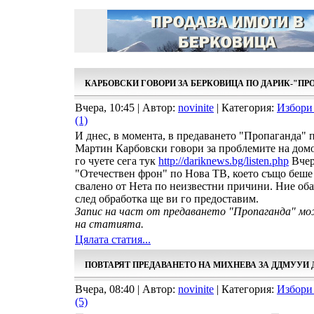
КАРБОВСКИ ГОВОРИ ЗА БЕРКОВИЦА ПО ДАРИК-"ПР
Вчера, 10:45 | Автор:
novinite
| Категория:
Избори
(1)
И днес, в момента, в предаването "Пропаганда" 
Мартин Карбовски говори за проблемите на домо
го чуете сега тук
http://dariknews.bg/listen.php
Вчер
"Отечествен фрон" по Нова ТВ, което също беше
свалено от Нета по неизвестни причини. Ние оба
след обработка ще ви го предоставим.
Запис на част от предаването "Пропаганда" м
на статията.
Цялата статия...
ПОВТАРЯТ ПРЕДАВАНЕТО НА МИХНЕВА ЗА ДДМУУИ 
Вчера, 08:40 | Автор:
novinite
| Категория:
Избори
(5)