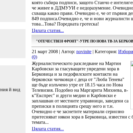
която събира подписи, защото Станчо е интелиге
че живее в ДДМУУИ е недоразумение. Очевидно е
схваща какво прави. Очевидно е, че от първия де
849 подписа.Очевидно е, че и нови журналисти щ
това...Това? Поредната гротеска!
Цялата статия...
"ОТЕЧЕСТВЕН ФРОНТ"-УТРЕ ПО НОВА ТВ-ЗА БЕРКО
21 март 2008 | Автор:
novinite
| Категория:
Избори
(0)
Журналистическото разследване на Мартин
Карбовски за гласуващите увредени хора в
Берковица и за педофилските контакти на
берковски чичковци с деца от "Люба Тенева"
ще бъде излъчено утре от 18.15 часа по Нова
сния й вид
Телевизия. Подобно на Маргарита Михнева, в-
к"Експрес" и други медии и Карбовски е
заплашван от местните управници, заведени са
преписки в полицията срещу него и т.н.
Очевидно е че заснетите материали сериозно
притесняват някои хора в Берковица, известни с
темата...
Цялата статия...