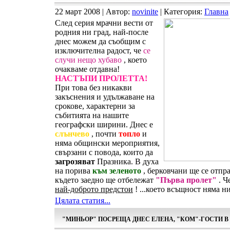
22 март 2008 | Автор:
novinite
| Категория:
Главна
След серия мрачни вести от
родния ни град, най-после
днес можем да съобщим с
изключителна радост, че
се
случи нещо хубаво
, което
очакваме отдавна!
НАСТЪПИ ПРОЛЕТТА!
При това без никакви
закъснения и удължаване на
срокове, характерни за
събитията на нашите
географски ширини. Днес е
слънчево
, почти
топло
и
няма общински мероприятия,
свързани с повода, които да
загрозяват
Празника. В духа
на порива
към зеленото
, берковчани ще се отпр
където заедно ще отбележат
"Първа пролет"
. Ч
най-доброто предстои
! ...което всъщност няма н
Цялата статия...
"МИНЬОР" ПОСРЕЩА ДНЕС ЕЛЕНА, "КОМ"-ГОСТИ 