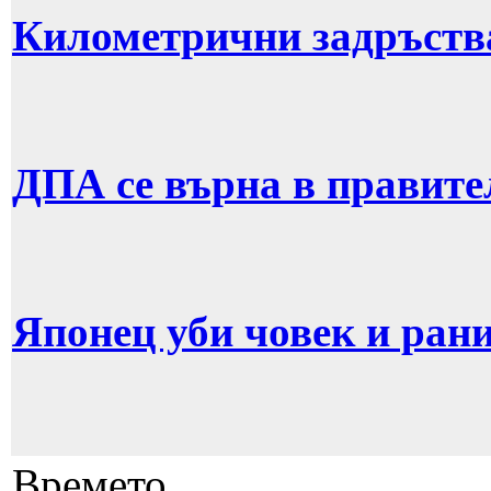
Километрични задръств
ДПА се върна в правите
Японец уби човек и рани
Времето