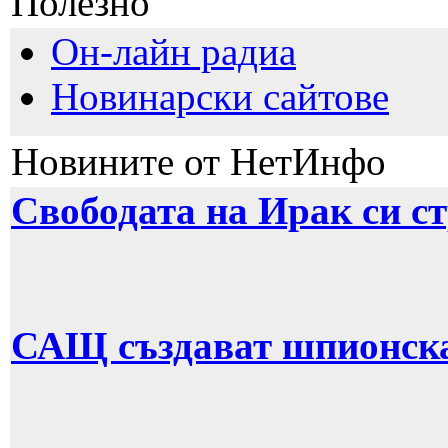
Полезно
Он-лайн радиа
Новинарски сайтове
Новините от НетИнфо
Свободата на Ирак си с
САЩ създават шпионска