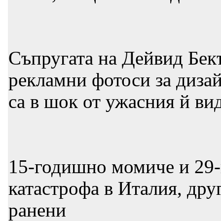
Съпругата на Дейвид Бек
рекламни фотоси за диза
са в шок от ужасния й ви
15-годишно момиче и 29-
катастрофа в Италия, др
ранени