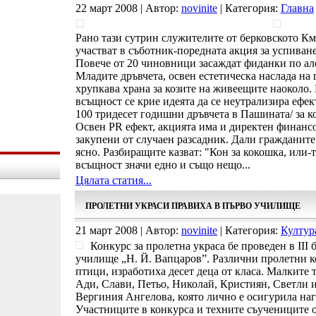
22 март 2008 | Автор:
novinite
| Категория:
Главна
Рано тази сутрин служителите от берковското Км
участват в съботник-поредната акция за успиван
Повече от 20 чиновници засаждат фиданки по але
Младите дръвчета, освен естетическа наслада на
хрупкава храна за козите на живеещите наоколо. 
всъщност се крие идеята да се неутрализира ефек
100 тридесет годишни дръвчета в Пашината/ за ко
Освен PR ефект, акцията има и директен финанс
закупени от случаен разсадник. Дали гражданите 
ясно. Разбиращите казват: "Кон за кокошка, или-т
всъщност значи едно и също нещо...
Цялата статия...
ПРОЛЕТНИ УКРАСИ ПРАВИХА В ПЪРВО УЧИЛИЩЕ
21 март 2008 | Автор:
novinite
| Категория:
Култур
Конкурс за пролетна украса бе проведен в ІІІ 
училище „Н. Й. Вапцаров”. Различни пролетни ко
птици, изработиха десет деца от класа. Малките 
Ади, Слави, Петьо, Николай, Кристиян, Светли и
Вергиния Ангелова, която лично е осигурила наг
Участниците в конкурса и техните съучениците от