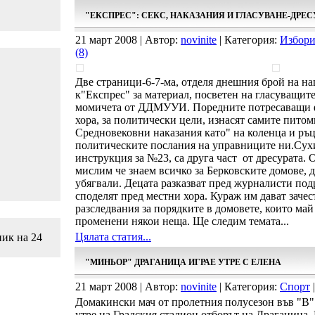
"ЕКСПРЕС": СЕКС, НАКАЗАНИЯ И ГЛАСУВАНЕ-ДРЕС
21 март 2008 | Автор:
novinite
| Категория:
Избори
(8)
Две страници-6-7-ма, отделя днешния брой на н
к"Експрес" за материал, посветен на гласуващит
момичета от ДДМУУИ. Поредните потресаващи ф
хора, за политически цели, изнасят самите пито
Средновековни наказания като" на коленца и ръцет
политическите послания на управниците ни.Сух
инструкция за №23, са друга част от дресурата. О
мислим че знаем всичко за Берковските домове, д
убягвали. Децата разказват пред журналисти под
споделят пред местни хора. Кураж им дават заче
разследвания за порядките в домовете, които май
променени някои неща. Ще следим темата...
Цялата статия...
ник на 24
"МИНЬОР" ДРАГАНИЦА ИГРАЕ УТРЕ С ЕЛЕНА
21 март 2008 | Автор:
novinite
| Категория:
Спорт
|
Домакински мач от пролетния полусезон във "В"
утре на Градския стадион отборът на Драганица. 