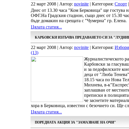
22 март 2008 | Автор:
novinite
| Категория:
Спорт
|
Днес от 13.30 часа "Ком Берковица" ще гостува 
ОФГ.На Градския стадион, също днес от 15.30 ч
бъде домакин на срещата с "Чумерна" гр. Елена.
Цялата статия...
КАРБОВСКИ ИЗЛЪЧВА ПРЕДАВАНЕТО СИ ЗА "ЛУДНИ
22 март 2008 | Автор:
novinite
| Категория:
Избори
(13)
Журналистическото ра
Карбовски за гласуващ
и за педофилските кон
деца от "Люба Тенева"
18.15 часа по Нова Те
Михнева, в-к"Експрес
заплашван от местните
преписки в полицията 
че заснетите материал
хора в Берковица, известни с безочието си. Ще сл
Цялата статия...
ПОРЕДНАТА АКЦИЯ ЗА "ЗАМАЗВАНЕ НА ОЧИ"