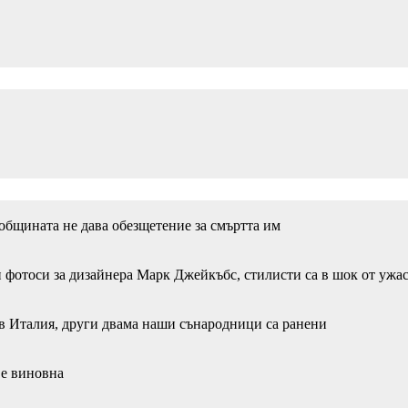
 общината не дава обезщетение за смъртта им
 фотоси за дизайнера Марк Джейкъбс, стилисти са в шок от ужа
в Италия, други двама наши сънародници са ранени
 е виновна