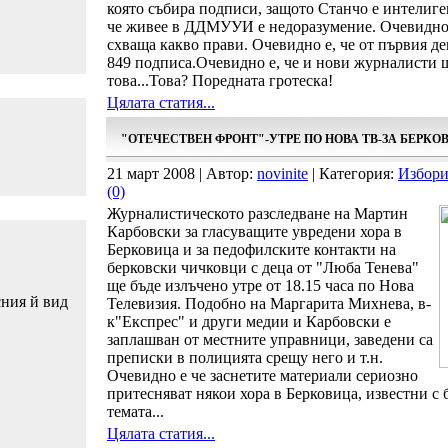
която събира подписи, защото Станчо е интелиге
че живее в ДДМУУИ е недоразумение. Очевидно е
схваща какво прави. Очевидно е, че от първия де
849 подписа.Очевидно е, че и нови журналисти щ
това...Това? Поредната гротеска!
Цялата статия...
"ОТЕЧЕСТВЕН ФРОНТ"-УТРЕ ПО НОВА ТВ-ЗА БЕРКО
21 март 2008 | Автор:
novinite
| Категория:
Избори
(0)
Журналистическото разследване на Мартин
Карбовски за гласуващите увредени хора в
Берковица и за педофилските контакти на
берковски чичковци с деца от "Люба Тенева"
ще бъде излъчено утре от 18.15 часа по Нова
сния й вид
Телевизия. Подобно на Маргарита Михнева, в-
к"Експрес" и други медии и Карбовски е
заплашван от местните управници, заведени са
преписки в полицията срещу него и т.н.
Очевидно е че заснетите материали сериозно
притесняват някои хора в Берковица, известни с
темата...
Цялата статия...