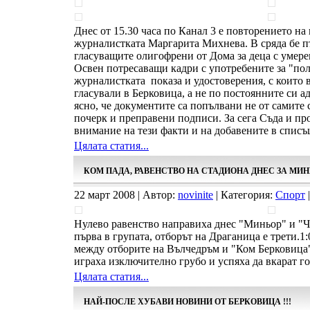
Днес от 15.30 часа по Канал 3 е повторението на
журналистката Маргарита Михнева. В сряда бе п
гласуващите олигофрени от Дома за деца с умере
Освен потресаващи кадри с употребените за "по
журналистката показа и удостоверения, с които 
гласували в Берковица, а не по постоянните си ад
ясно, че документите са попълвани не от самите с
почерк и преправени подписи. За сега Съда и пр
внимание на тези факти и на добавените в списъ
Цялата статия...
КОМ ПАДА, РАВЕНСТВО НА СТАДИОНА ДНЕС ЗА МИ
22 март 2008 | Автор:
novinite
| Категория:
Спорт
|
Нулево равенство направиха днес "Миньор" и "Ч
първа в групата, отборът на Драганица е трети.
между отборите на Вълчедръм и "Ком Берковица
играха изключително грубо и успяха да вкарат го
Цялата статия...
НАЙ-ПОСЛЕ ХУБАВИ НОВИНИ ОТ БЕРКОВИЦА !!!