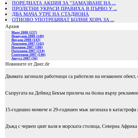
ПОРЕДНАТА АКЦИЯ ЗА "ЗАМАЗВАНЕ НА ...
ПРОЛЕТНИ УКРАСИ ПРАВИХА В ПЪРВО У ...
ДВА МАЧА УТРЕ НА СТАДИОНА
ОТНОВО УПОТРЕБЯВАТ БОЛНИ ХОРА ЗА ...
Архив
Март 2008 (157)
Февруари 2008 (149)
Януари 2008 (143)
Декември 2007 (142)
Ноември 2007 (186)
Октомври 2007 (214)
Септември 2007 (146)
Август 2007 (56)
Новините от Днес.бг
Двамата загинали работници са работили на незаконен обект,
Съпругата на Дейвид Бекъм прилича на болна върху рекламни
15-годишно момиче и 29-годишен мъж загинаха в катастрофа 
Дъжд с червен цвят валя в морската столица, Северна Африка