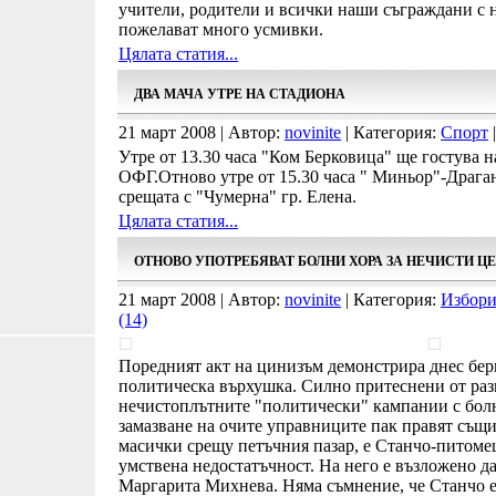
учители, родители и всички наши съграждани с 
пожелават много усмивки.
Цялата статия...
ДВА МАЧА УТРЕ НА СТАДИОНА
21 март 2008 | Автор:
novinite
| Категория:
Спорт
|
Утре от 13.30 часа "Ком Берковица" ще гостува 
ОФГ.Отново утре от 15.30 часа " Миньор"-Драга
срещата с "Чумерна" гр. Елена.
Цялата статия...
ОТНОВО УПОТРЕБЯВАТ БОЛНИ ХОРА ЗА НЕЧИСТИ Ц
21 март 2008 | Автор:
novinite
| Категория:
Избори
(14)
Поредният акт на цинизъм демонстрира днес бер
политическа върхушка. Силно притеснени от раз
нечистоплътните "политически" кампании с болни
замазване на очите управниците пак правят същи
масички срещу петъчния пазар, е Станчо-питоме
умствена недостатъчност. На него е възложено д
Маргарита Михнева. Няма съмнение, че Станчо е