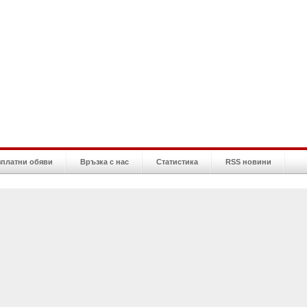
зплатни обяви
Връзка с нас
Статистика
RSS новини