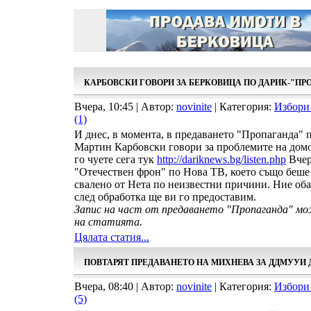
КАРБОВСКИ ГОВОРИ ЗА БЕРКОВИЦА ПО ДАРИК-"ПР
Вчера, 10:45 | Автор:
novinite
| Категория:
Избори
(1)
И днес, в момента, в предаването "Пропаганда" 
Мартин Карбовски говори за проблемите на домо
го чуете сега тук
http://dariknews.bg/listen.php
Вчер
"Отечествен фрон" по Нова ТВ, което също беше
свалено от Нета по неизвестни причини. Ние оба
след обработка ще ви го предоставим.
Запис на част от предаването "Пропаганда" м
на статията.
Цялата статия...
ПОВТАРЯТ ПРЕДАВАНЕТО НА МИХНЕВА ЗА ДДМУУИ 
Вчера, 08:40 | Автор:
novinite
| Категория:
Избори
(5)