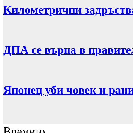
Километрични задръств
ДПА се върна в правите
Японец уби човек и рани
Времето