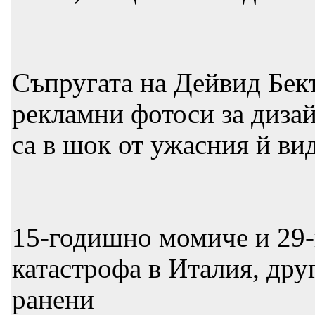
Съпругата на Дейвид Бек
рекламни фотоси за диза
са в шок от ужасния й ви
15-годишно момиче и 29-
катастрофа в Италия, др
ранени