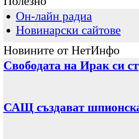
Полезно
Он-лайн радиа
Новинарски сайтове
Новините от НетИнфо
Свободата на Ирак си с
САЩ създават шпионска