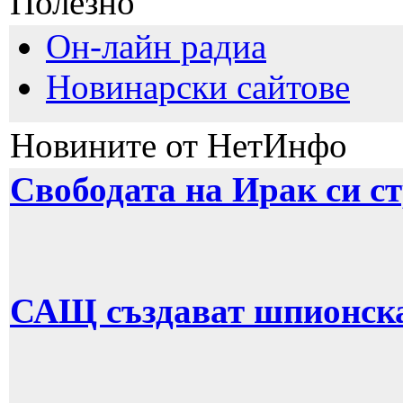
Полезно
Он-лайн радиа
Новинарски сайтове
Новините от НетИнфо
Свободата на Ирак си с
САЩ създават шпионска