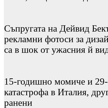
Съпругата на Дейвид Бек
рекламни фотоси за диза
са в шок от ужасния й ви
15-годишно момиче и 29-
катастрофа в Италия, др
ранени