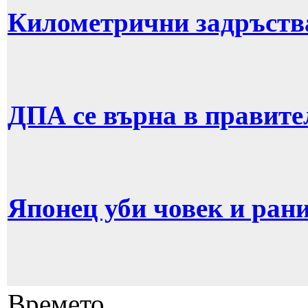
Километрични задръств
ДПА се върна в правите
Японец уби човек и рани
Времето