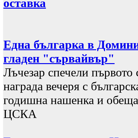
оставка
Една българка в Домини
гладен "сървайвър"
Лъчезар спечели първото 
награда вечеря с българск
годишна нашенка и обещан
ЦСКА