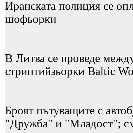
Иранската полиция се опл
шофьорки
В Литва се проведе межд
стриптийзьорки Baltic W
Броят пътуващите с автоб
"Дружба" и "Младост"; см