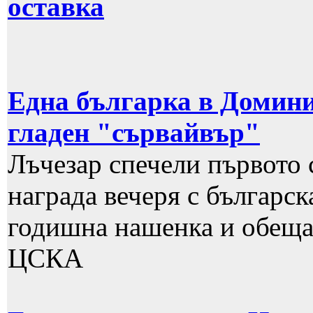
оставка
Една българка в Домини
гладен "сървайвър"
Лъчезар спечели първото 
награда вечеря с българск
годишна нашенка и обещан
ЦСКА