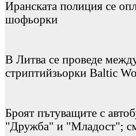
Иранската полиция се опл
шофьорки
В Литва се проведе межд
стриптийзьорки Baltic W
Броят пътуващите с автоб
"Дружба" и "Младост"; см