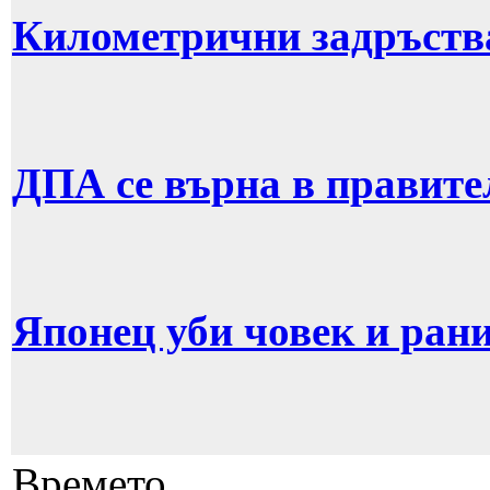
Километрични задръств
ДПА се върна в правите
Японец уби човек и рани
Времето