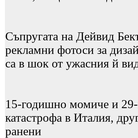
Съпругата на Дейвид Бек
рекламни фотоси за диза
са в шок от ужасния й ви
15-годишно момиче и 29-
катастрофа в Италия, др
ранени