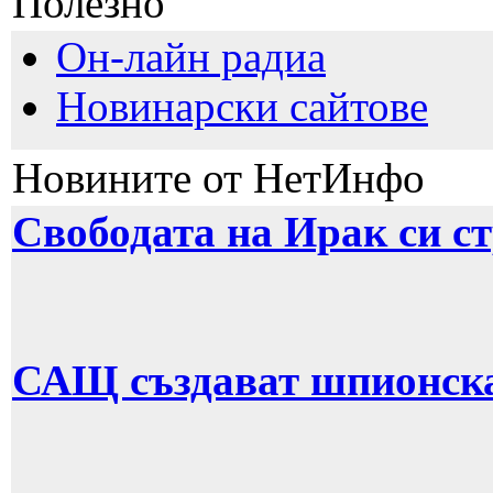
Полезно
Он-лайн радиа
Новинарски сайтове
Новините от НетИнфо
Свободата на Ирак си с
САЩ създават шпионска