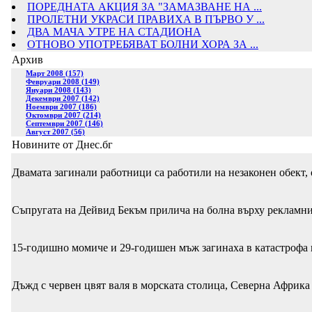
ПОРЕДНАТА АКЦИЯ ЗА "ЗАМАЗВАНЕ НА ...
ПРОЛЕТНИ УКРАСИ ПРАВИХА В ПЪРВО У ...
ДВА МАЧА УТРЕ НА СТАДИОНА
ОТНОВО УПОТРЕБЯВАТ БОЛНИ ХОРА ЗА ...
Архив
Март 2008 (157)
Февруари 2008 (149)
Януари 2008 (143)
Декември 2007 (142)
Ноември 2007 (186)
Октомври 2007 (214)
Септември 2007 (146)
Август 2007 (56)
Новините от Днес.бг
Двамата загинали работници са работили на незаконен обект,
Съпругата на Дейвид Бекъм прилича на болна върху рекламни
15-годишно момиче и 29-годишен мъж загинаха в катастрофа 
Дъжд с червен цвят валя в морската столица, Северна Африка