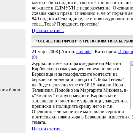
която събира подписи, защото Станчо е интелиге
че живее в ДДМУУИ е недоразумение. Очевидно е
схваща какво прави. Очевидно е, че от първия де
849 подписа.Очевидно е, че и нови журналисти щ
това...Това? Поредната гротеска!
Цялата статия...
"ОТЕЧЕСТВЕН ФРОНТ"-УТРЕ ПО НОВА ТВ-ЗА БЕРКО
21 март 2008 | Автор:
novinite
| Категория:
Избори
(0)
Журналистическото разследване на Мартин
Карбовски за гласуващите увредени хора в
Берковица и за педофилските контакти на
берковски чичковци с деца от "Люба Тенева"
ще бъде излъчено утре от 18.15 часа по Нова
сния й вид
Телевизия. Подобно на Маргарита Михнева, в-
к"Експрес" и други медии и Карбовски е
заплашван от местните управници, заведени са
преписки в полицията срещу него и т.н.
Очевидно е че заснетите материали сериозно
притесняват някои хора в Берковица, известни с
темата...
Цялата статия...