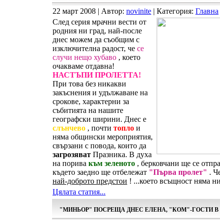
22 март 2008 | Автор:
novinite
| Категория:
Главна
След серия мрачни вести от
родния ни град, най-после
днес можем да съобщим с
изключителна радост, че
се
случи нещо хубаво
, което
очакваме отдавна!
НАСТЪПИ ПРОЛЕТТА!
При това без никакви
закъснения и удължаване на
срокове, характерни за
събитията на нашите
географски ширини. Днес е
слънчево
, почти
топло
и
няма общински мероприятия,
свързани с повода, които да
загрозяват
Празника. В духа
на порива
към зеленото
, берковчани ще се отпр
където заедно ще отбележат
"Първа пролет"
. Ч
най-доброто предстои
! ...което всъщност няма н
Цялата статия...
"МИНЬОР" ПОСРЕЩА ДНЕС ЕЛЕНА, "КОМ"-ГОСТИ 