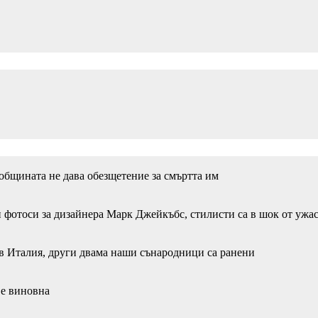
 общината не дава обезщетение за смъртта им
 фотоси за дизайнера Марк Джейкъбс, стилисти са в шок от ужа
в Италия, други двама наши сънародници са ранени
 е виновна