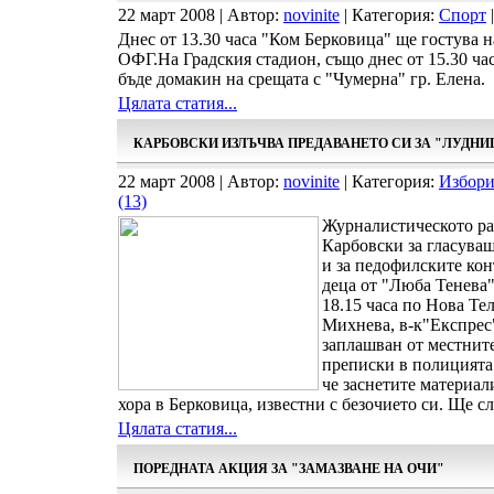
22 март 2008 | Автор:
novinite
| Категория:
Спорт
|
Днес от 13.30 часа "Ком Берковица" ще гостува 
ОФГ.На Градския стадион, също днес от 15.30 ч
бъде домакин на срещата с "Чумерна" гр. Елена.
Цялата статия...
КАРБОВСКИ ИЗЛЪЧВА ПРЕДАВАНЕТО СИ ЗА "ЛУДНИ
22 март 2008 | Автор:
novinite
| Категория:
Избори
(13)
Журналистическото ра
Карбовски за гласуващ
и за педофилските кон
деца от "Люба Тенева"
18.15 часа по Нова Те
Михнева, в-к"Експрес
заплашван от местните
преписки в полицията 
че заснетите материал
хора в Берковица, известни с безочието си. Ще сл
Цялата статия...
ПОРЕДНАТА АКЦИЯ ЗА "ЗАМАЗВАНЕ НА ОЧИ"