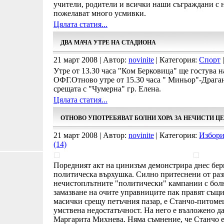
учители, родители и всички наши съграждани с 
пожелават много усмивки.
Цялата статия...
ДВА МАЧА УТРЕ НА СТАДИОНА
21 март 2008 | Автор:
novinite
| Категория:
Спорт
|
Утре от 13.30 часа "Ком Берковица" ще гостува 
ОФГ.Отново утре от 15.30 часа " Миньор"-Драга
срещата с "Чумерна" гр. Елена.
Цялата статия...
ОТНОВО УПОТРЕБЯВАТ БОЛНИ ХОРА ЗА НЕЧИСТИ Ц
21 март 2008 | Автор:
novinite
| Категория:
Избори
(14)
Поредният акт на цинизъм демонстрира днес бер
политическа върхушка. Силно притеснени от раз
нечистоплътните "политически" кампании с болни
замазване на очите управниците пак правят същи
масички срещу петъчния пазар, е Станчо-питоме
умствена недостатъчност. На него е възложено д
Маргарита Михнева. Няма съмнение, че Станчо е