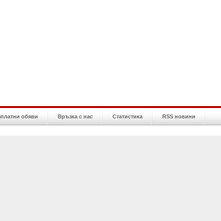
зплатни обяви
Връзка с нас
Статистика
RSS новини