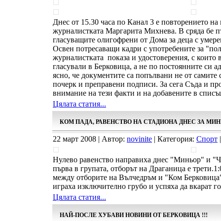
Днес от 15.30 часа по Канал 3 е повторението на
журналистката Маргарита Михнева. В сряда бе п
гласуващите олигофрени от Дома за деца с умере
Освен потресаващи кадри с употребените за "по
журналистката показа и удостоверения, с които 
гласували в Берковица, а не по постоянните си ад
ясно, че документите са попълвани не от самите с
почерк и преправени подписи. За сега Съда и пр
внимание на тези факти и на добавените в списъ
Цялата статия...
КОМ ПАДА, РАВЕНСТВО НА СТАДИОНА ДНЕС ЗА МИ
22 март 2008 | Автор:
novinite
| Категория:
Спорт
|
Нулево равенство направиха днес "Миньор" и "Ч
първа в групата, отборът на Драганица е трети.
между отборите на Вълчедръм и "Ком Берковица
играха изключително грубо и успяха да вкарат го
Цялата статия...
НАЙ-ПОСЛЕ ХУБАВИ НОВИНИ ОТ БЕРКОВИЦА !!!