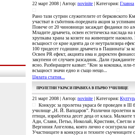
22 март 2008 | Автор:
novinite
| Категория:
Главна
Рано тази сутрин служителите от берковското Км
участват в съботник-поредната акция за успиван
Повече от 20 чиновници засаждат фиданки по але
Младите дръвчета, освен естетическа наслада на
хрупкава храна за козите на живеещите наоколо. 
всъщност се крие идеята да се неутрализира ефек
100 тридесет годишни дръвчета в Пашината/ за ко
Освен PR ефект, акцията има и директен финанс
закупени от случаен разсадник. Дали гражданите 
ясно. Разбиращите казват: "Кон за кокошка, или-т
всъщност значи едно и също нещо...
Цялата статия...
ПРОЛЕТНИ УКРАСИ ПРАВИХА В ПЪРВО УЧИЛИЩЕ
21 март 2008 | Автор:
novinite
| Категория:
Култур
Конкурс за пролетна украса бе проведен в ІІІ 
училище „Н. Й. Вапцаров”. Различни пролетни ко
птици, изработиха десет деца от класа. Малките 
Ади, Слави, Петьо, Николай, Кристиян, Светли и
Вергиния Ангелова, която лично е осигурила наг
Участниците в конкурса и техните съучениците от