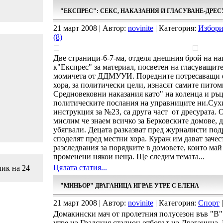
"ЕКСПРЕС": СЕКС, НАКАЗАНИЯ И ГЛАСУВАНЕ-ДРЕС
21 март 2008 | Автор:
novinite
| Категория:
Избори
(8)
Две страници-6-7-ма, отделя днешния брой на н
к"Експрес" за материал, посветен на гласуващит
момичета от ДДМУУИ. Поредните потресаващи ф
хора, за политически цели, изнасят самите пито
Средновековни наказания като" на коленца и ръцет
политическите послания на управниците ни.Сух
инструкция за №23, са друга част от дресурата. О
мислим че знаем всичко за Берковските домове, д
убягвали. Децата разказват пред журналисти под
споделят пред местни хора. Кураж им дават заче
разследвания за порядките в домовете, които май
променени някои неща. Ще следим темата...
Цялата статия...
ник на 24
"МИНЬОР" ДРАГАНИЦА ИГРАЕ УТРЕ С ЕЛЕНА
21 март 2008 | Автор:
novinite
| Категория:
Спорт
|
Домакински мач от пролетния полусезон във "В"
утре на Градския стадион отборът на Драганица. 