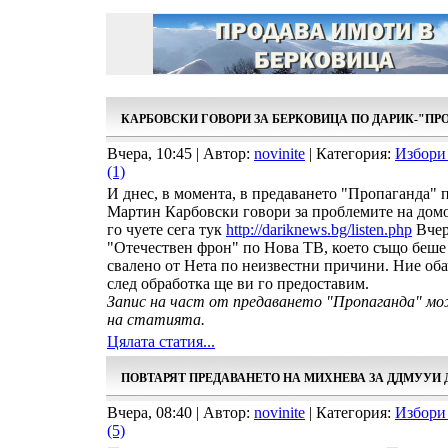
КАРБОВСКИ ГОВОРИ ЗА БЕРКОВИЦА ПО ДАРИК-"ПР
Вчера, 10:45 | Автор:
novinite
| Категория:
Избори
(1)
И днес, в момента, в предаването "Пропаганда" 
Мартин Карбовски говори за проблемите на домо
го чуете сега тук
http://dariknews.bg/listen.php
Вчер
"Отечествен фрон" по Нова ТВ, което също беше
свалено от Нета по неизвестни причини. Ние оба
след обработка ще ви го предоставим.
Запис на част от предаването "Пропаганда" м
на статията.
Цялата статия...
ПОВТАРЯТ ПРЕДАВАНЕТО НА МИХНЕВА ЗА ДДМУУИ 
Вчера, 08:40 | Автор:
novinite
| Категория:
Избори
(5)