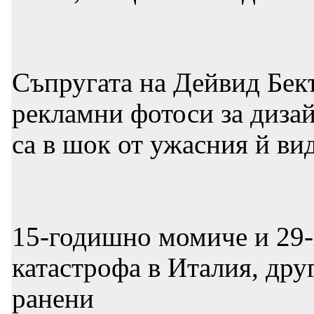
Съпругата на Дейвид Бек
рекламни фотоси за диза
са в шок от ужасния й ви
15-годишно момиче и 29-
катастрофа в Италия, др
ранени