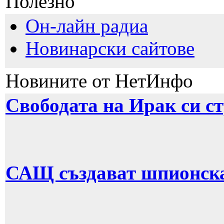
Полезно
Он-лайн радиа
Новинарски сайтове
Новините от НетИнфо
Свободата на Ирак си с
САЩ създават шпионска