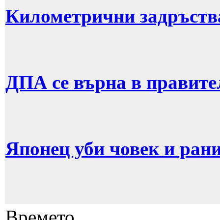
Километрични задръств
ДПА се върна в правите
Японец уби човек и рани
Времето