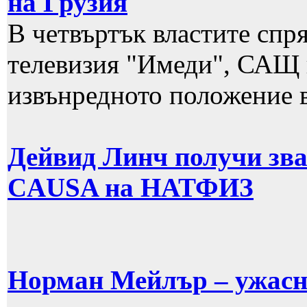
на Грузия
В четвъртък властите спр
телевизия "Имеди", САЩ н
извънредното положение в
Дейвид Линч получи з
CAUSA на НАТФИЗ
Норман Мейлър – ужасно