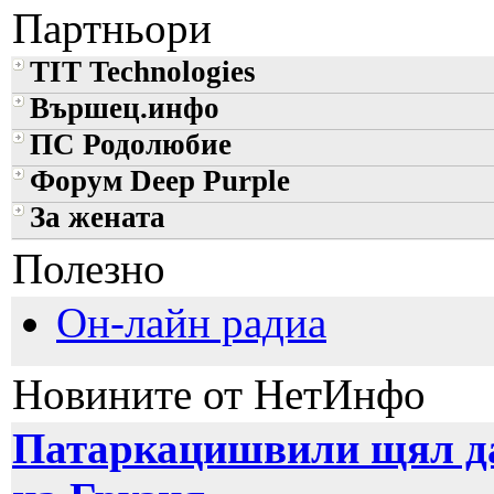
Партньори
TIT Technologies
Вършец.инфо
ПС Родолюбие
Форум Deep Purple
За жената
Полезно
Он-лайн радиа
Новините от НетИнфо
Патаркацишвили щял да 