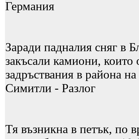
Германия
Заради падналия сняг в Б
закъсали камиони, които 
задръствания в района на
Симитли - Разлог
Тя възникна в петък, по 