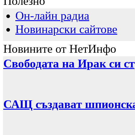
Полезно
Он-лайн радиа
Новинарски сайтове
Новините от НетИнфо
Свободата на Ирак си с
САЩ създават шпионска