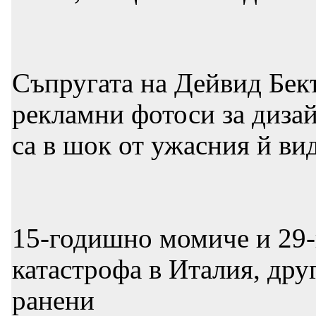
Съпругата на Дейвид Бек
рекламни фотоси за диза
са в шок от ужасния й ви
15-годишно момиче и 29-
катастрофа в Италия, др
ранени