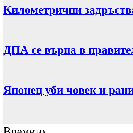
Километрични задръств
ДПА се върна в правите
Японец уби човек и рани
Времето