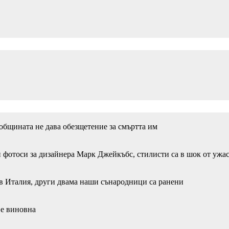
 общината не дава обезщетение за смъртта им
 фотоси за дизайнера Марк Джейкъбс, стилисти са в шок от ужа
в Италия, други двама наши сънародници са ранени
 е виновна