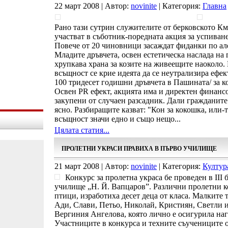
22 март 2008 | Автор:
novinite
| Категория:
Главна
Рано тази сутрин служителите от берковското Км
участват в съботник-поредната акция за успиван
Повече от 20 чиновници засаждат фиданки по але
Младите дръвчета, освен естетическа наслада на
хрупкава храна за козите на живеещите наоколо. 
всъщност се крие идеята да се неутрализира ефек
100 тридесет годишни дръвчета в Пашината/ за ко
Освен PR ефект, акцията има и директен финанс
закупени от случаен разсадник. Дали гражданите 
ясно. Разбиращите казват: "Кон за кокошка, или-т
всъщност значи едно и също нещо...
Цялата статия...
ПРОЛЕТНИ УКРАСИ ПРАВИХА В ПЪРВО УЧИЛИЩЕ
21 март 2008 | Автор:
novinite
| Категория:
Култур
Конкурс за пролетна украса бе проведен в ІІІ 
училище „Н. Й. Вапцаров”. Различни пролетни ко
птици, изработиха десет деца от класа. Малките 
Ади, Слави, Петьо, Николай, Кристиян, Светли и
Вергиния Ангелова, която лично е осигурила наг
Участниците в конкурса и техните съучениците от