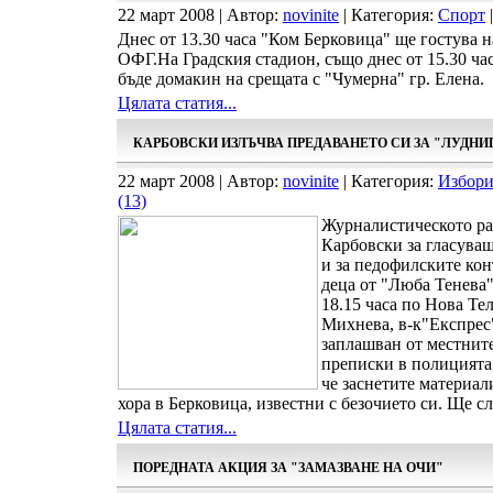
22 март 2008 | Автор:
novinite
| Категория:
Спорт
|
Днес от 13.30 часа "Ком Берковица" ще гостува 
ОФГ.На Градския стадион, също днес от 15.30 ч
бъде домакин на срещата с "Чумерна" гр. Елена.
Цялата статия...
КАРБОВСКИ ИЗЛЪЧВА ПРЕДАВАНЕТО СИ ЗА "ЛУДНИ
22 март 2008 | Автор:
novinite
| Категория:
Избори
(13)
Журналистическото ра
Карбовски за гласуващ
и за педофилските кон
деца от "Люба Тенева"
18.15 часа по Нова Те
Михнева, в-к"Експрес
заплашван от местните
преписки в полицията 
че заснетите материал
хора в Берковица, известни с безочието си. Ще сл
Цялата статия...
ПОРЕДНАТА АКЦИЯ ЗА "ЗАМАЗВАНЕ НА ОЧИ"