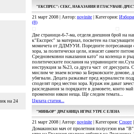
"ЕКСПРЕС": СЕКС, НАКАЗАНИЯ И ГЛАСУВАНЕ-ДРЕС
21 март 2008 | Автор:
novinite
| Категория:
Избори
(8)
Две страници-6-7-ма, отделя днешния брой на н
к"Експрес" за материал, посветен на гласуващит
момичета от ДДМУУИ. Поредните потресаващи ф
хора, за политически цели, изнасят самите пито
Средновековни наказания като" на коленца и ръцет
политическите послания на управниците ни.Сух
инструкция за №23, са друга част от дресурата. О
мислим че знаем всичко за Берковските домове, д
убягвали. Децата разказват пред журналисти под
споделят пред местни хора. Кураж им дават заче
разследвания за порядките в домовете, които май
променени някои неща. Ще следим темата...
Цялата статия...
ник на 24
"МИНЬОР" ДРАГАНИЦА ИГРАЕ УТРЕ С ЕЛЕНА
21 март 2008 | Автор:
novinite
| Категория:
Спорт
|
Домакински мач от пролетния полусезон във "В"
утре на Градския стадион отборът на Драганица. 