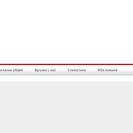
зплатни обяви
Връзка с нас
Статистика
RSS новини