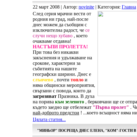
22 март 2008 | Автор:
novinite
| Категория:
Главна
След серия мрачни вести от
родния ни град, най-после
днес можем да съобщим с
изключителна радост, че
се
случи нещо хубаво
, което
очакваме отдавна!
НАСТЪПИ ПРОЛЕТТА!
При това без никакви
закъснения и удължаване на
срокове, характерни за
събитията на нашите
географски ширини. Днес е
слънчево
, почти
топло
и
няма общински мероприятия,
свързани с повода, които да
загрозяват
Празника. В духа
на порива
към зеленото
, берковчани ще се отпр
където заедно ще отбележат
"Първа пролет"
. Ч
най-доброто предстои
! ...което всъщност няма н
Цялата статия...
"МИНЬОР" ПОСРЕЩА ДНЕС ЕЛЕНА, "КОМ"-ГОСТИ 