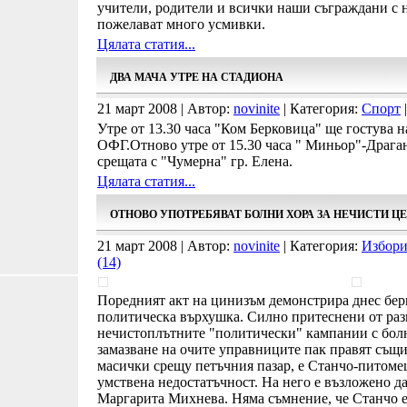
учители, родители и всички наши съграждани с 
пожелават много усмивки.
Цялата статия...
ДВА МАЧА УТРЕ НА СТАДИОНА
21 март 2008 | Автор:
novinite
| Категория:
Спорт
|
Утре от 13.30 часа "Ком Берковица" ще гостува 
ОФГ.Отново утре от 15.30 часа " Миньор"-Драга
срещата с "Чумерна" гр. Елена.
Цялата статия...
ОТНОВО УПОТРЕБЯВАТ БОЛНИ ХОРА ЗА НЕЧИСТИ Ц
21 март 2008 | Автор:
novinite
| Категория:
Избори
(14)
Поредният акт на цинизъм демонстрира днес бер
политическа върхушка. Силно притеснени от раз
нечистоплътните "политически" кампании с болни
замазване на очите управниците пак правят същи
масички срещу петъчния пазар, е Станчо-питоме
умствена недостатъчност. На него е възложено д
Маргарита Михнева. Няма съмнение, че Станчо е