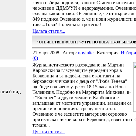
която събира подписи, защото Станчо е интелиге
че живее в ДДМУУИ е недоразумение. Очевидно е
схваща какво прави. Очевидно е, че от първия де
849 подписа.Очевидно е, че и нови журналисти щ
това...Това? Поредната гротеска!
Цялата статия...
"ОТЕЧЕСТВЕН ФРОНТ"-УТРЕ ПО НОВА ТВ-ЗА БЕРКО
21 март 2008 | Автор:
novinite
| Категория:
Избори
(0)
Журналистическото разследване на Мартин
Карбовски за гласуващите увредени хора в
Берковица и за педофилските контакти на
берковски чичковци с деца от "Люба Тенева"
ще бъде излъчено утре от 18.15 часа по Нова
сния й вид
Телевизия. Подобно на Маргарита Михнева, в-
к"Експрес" и други медии и Карбовски е
заплашван от местните управници, заведени са
преписки в полицията срещу него и т.н.
Очевидно е че заснетите материали сериозно
притесняват някои хора в Берковица, известни с
темата...
Цялата статия...