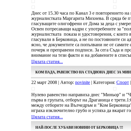
Днес от 15.30 часа по Канал 3 е повторението на
журналистката Маргарита Михнева. В сряда бе п
гласуващите олигофрени от Дома за деца с умере
Освен потресаващи кадри с употребените за "по
журналистката показа и удостоверения, с които 
гласували в Берковица, а не по постоянните си ад
ясно, че документите са попълвани не от самите с
почерк и преправени подписи. За сега Съда и пр
внимание на тези факти и на добавените в списъ
Цялата статия...
КОМ ПАДА, РАВЕНСТВО НА СТАДИОНА ДНЕС ЗА МИ
22 март 2008 | Автор:
novinite
| Категория:
Спорт
|
Нулево равенство направиха днес "Миньор" и "Ч
първа в групата, отборът на Драганица е трети.
между отборите на Вълчедръм и "Ком Берковица
играха изключително грубо и успяха да вкарат го
Цялата статия...
НАЙ-ПОСЛЕ ХУБАВИ НОВИНИ ОТ БЕРКОВИЦА !!!