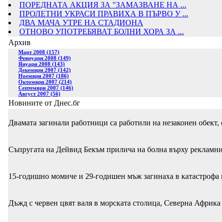
ПОРЕДНАТА АКЦИЯ ЗА "ЗАМАЗВАНЕ НА ...
ПРОЛЕТНИ УКРАСИ ПРАВИХА В ПЪРВО У ...
ДВА МАЧА УТРЕ НА СТАДИОНА
ОТНОВО УПОТРЕБЯВАТ БОЛНИ ХОРА ЗА ...
Архив
Март 2008 (157)
Февруари 2008 (149)
Януари 2008 (143)
Декември 2007 (142)
Ноември 2007 (186)
Октомври 2007 (214)
Септември 2007 (146)
Август 2007 (56)
Новините от Днес.бг
Двамата загинали работници са работили на незаконен обект,
Съпругата на Дейвид Бекъм прилича на болна върху рекламни
15-годишно момиче и 29-годишен мъж загинаха в катастрофа 
Дъжд с червен цвят валя в морската столица, Северна Африка