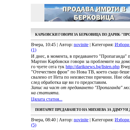
КАРБОВСКИ ГОВОРИ ЗА БЕРКОВИЦА ПО ДАРИК-"ПР
Вчера, 10:45 | Автор:
novinite
| Категория:
Избори
(1)
И днес, в момента, в предаването "Пропаганда" 
Мартин Карбовски говори за проблемите на домо
го чуете сега тук
http://dariknews.bg/listen.php
Вчер
"Отечествен фрон" по Нова ТВ, което също беше
свалено от Нета по неизвестни причини. Ние оба
след обработка ще ви го предоставим.
Запис на част от предаването "Пропаганда" м
на статията.
Цялата статия...
ПОВТАРЯТ ПРЕДАВАНЕТО НА МИХНЕВА ЗА ДДМУУИ 
Вчера, 08:40 | Автор:
novinite
| Категория:
Избори
(5)