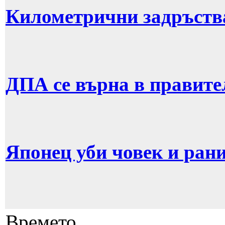
Километрични задръств
ДПА се върна в правите
Японец уби човек и рани
Времето