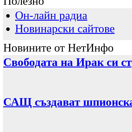
Полезно
Он-лайн радиа
Новинарски сайтове
Новините от НетИнфо
Свободата на Ирак си с
САЩ създават шпионска