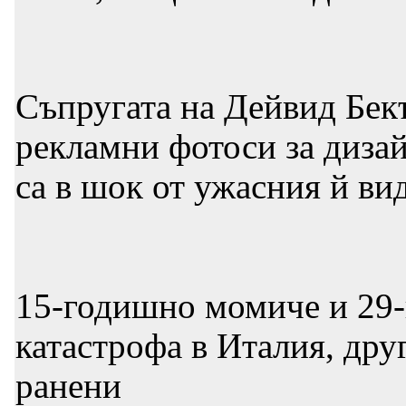
Съпругата на Дейвид Бек
рекламни фотоси за диза
са в шок от ужасния й ви
15-годишно момиче и 29-
катастрофа в Италия, др
ранени