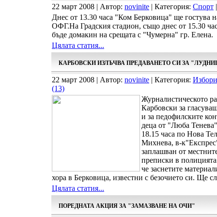
22 март 2008 | Автор:
novinite
| Категория:
Спорт
|
Днес от 13.30 часа "Ком Берковица" ще гостува 
ОФГ.На Градския стадион, също днес от 15.30 ч
бъде домакин на срещата с "Чумерна" гр. Елена.
Цялата статия...
КАРБОВСКИ ИЗЛЪЧВА ПРЕДАВАНЕТО СИ ЗА "ЛУДНИ
22 март 2008 | Автор:
novinite
| Категория:
Избори
(13)
Журналистическото ра
Карбовски за гласуващ
и за педофилските кон
деца от "Люба Тенева"
18.15 часа по Нова Те
Михнева, в-к"Експрес
заплашван от местните
преписки в полицията 
че заснетите материал
хора в Берковица, известни с безочието си. Ще сл
Цялата статия...
ПОРЕДНАТА АКЦИЯ ЗА "ЗАМАЗВАНЕ НА ОЧИ"