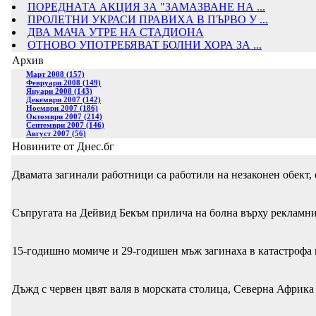
ПОРЕДНАТА АКЦИЯ ЗА "ЗАМАЗВАНЕ НА ...
ПРОЛЕТНИ УКРАСИ ПРАВИХА В ПЪРВО У ...
ДВА МАЧА УТРЕ НА СТАДИОНА
ОТНОВО УПОТРЕБЯВАТ БОЛНИ ХОРА ЗА ...
Архив
Март 2008 (157)
Февруари 2008 (149)
Януари 2008 (143)
Декември 2007 (142)
Ноември 2007 (186)
Октомври 2007 (214)
Септември 2007 (146)
Август 2007 (56)
Новините от Днес.бг
Двамата загинали работници са работили на незаконен обект,
Съпругата на Дейвид Бекъм прилича на болна върху рекламни
15-годишно момиче и 29-годишен мъж загинаха в катастрофа 
Дъжд с червен цвят валя в морската столица, Северна Африка