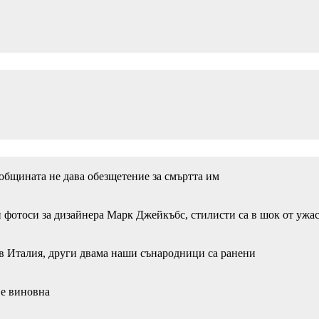
 общината не дава обезщетение за смъртта им
 фотоси за дизайнера Марк Джейкъбс, стилисти са в шок от ужа
в Италия, други двама наши сънародници са ранени
 е виновна