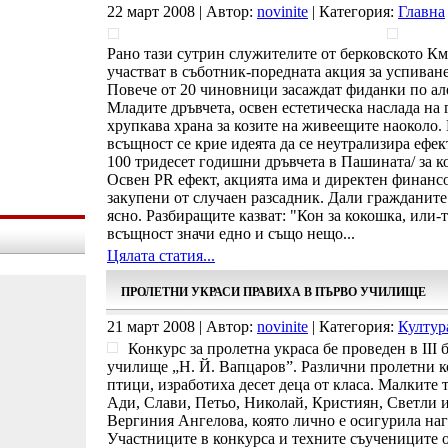
22 март 2008 | Автор:
novinite
| Категория:
Главна
Рано тази сутрин служителите от берковското Км
участват в съботник-поредната акция за успиван
Повече от 20 чиновници засаждат фиданки по але
Младите дръвчета, освен естетическа наслада на
хрупкава храна за козите на живеещите наоколо. 
всъщност се крие идеята да се неутрализира ефек
100 тридесет годишни дръвчета в Пашината/ за ко
Освен PR ефект, акцията има и директен финанс
закупени от случаен разсадник. Дали гражданите 
ясно. Разбиращите казват: "Кон за кокошка, или-т
всъщност значи едно и също нещо...
Цялата статия...
ПРОЛЕТНИ УКРАСИ ПРАВИХА В ПЪРВО УЧИЛИЩЕ
21 март 2008 | Автор:
novinite
| Категория:
Култур
Конкурс за пролетна украса бе проведен в ІІІ 
училище „Н. Й. Вапцаров”. Различни пролетни ко
птици, изработиха десет деца от класа. Малките 
Ади, Слави, Петьо, Николай, Кристиян, Светли и
Вергиния Ангелова, която лично е осигурила наг
Участниците в конкурса и техните съучениците от