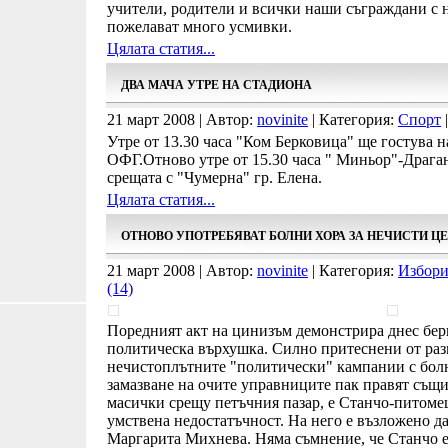
учители, родители и всички наши съграждани с 
пожелават много усмивки.
Цялата статия...
ДВА МАЧА УТРЕ НА СТАДИОНА
21 март 2008 | Автор:
novinite
| Категория:
Спорт
|
Утре от 13.30 часа "Ком Берковица" ще гостува 
ОФГ.Отново утре от 15.30 часа " Миньор"-Драга
срещата с "Чумерна" гр. Елена.
Цялата статия...
ОТНОВО УПОТРЕБЯВАТ БОЛНИ ХОРА ЗА НЕЧИСТИ Ц
21 март 2008 | Автор:
novinite
| Категория:
Избори
(14)
Поредният акт на цинизъм демонстрира днес бер
политическа върхушка. Силно притеснени от раз
нечистоплътните "политически" кампании с болни
замазване на очите управниците пак правят същи
масички срещу петъчния пазар, е Станчо-питоме
умствена недостатъчност. На него е възложено д
Маргарита Михнева. Няма съмнение, че Станчо е