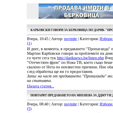
КАРБОВСКИ ГОВОРИ ЗА БЕРКОВИЦА ПО ДАРИК-"ПР
Вчера, 10:45 | Автор:
novinite
| Категория:
Избори
(1)
И днес, в момента, в предаването "Пропаганда" 
Мартин Карбовски говори за проблемите на домо
го чуете сега тук
http://dariknews.bg/listen.php
Вчер
"Отечествен фрон" по Нова ТВ, което също беше
свалено от Нета по неизвестни причини. Ние оба
след обработка ще ви го предоставим.
Запис на част от предаването "Пропаганда" м
на статията.
Цялата статия...
ПОВТАРЯТ ПРЕДАВАНЕТО НА МИХНЕВА ЗА ДДМУУИ 
Вчера, 08:40 | Автор:
novinite
| Категория:
Избори
(5)