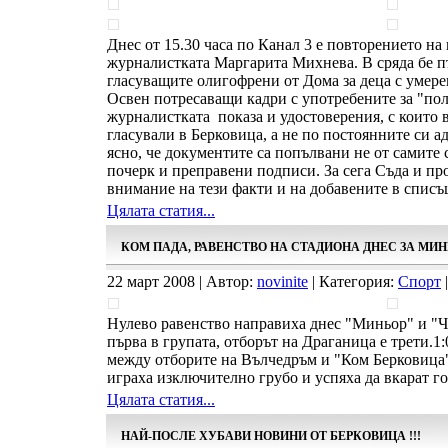
Днес от 15.30 часа по Канал 3 е повторението на
журналистката Маргарита Михнева. В сряда бе п
гласуващите олигофрени от Дома за деца с умере
Освен потресаващи кадри с употребените за "по
журналистката показа и удостоверения, с които 
гласували в Берковица, а не по постоянните си ад
ясно, че документите са попълвани не от самите с
почерк и преправени подписи. За сега Съда и пр
внимание на тези факти и на добавените в списъ
Цялата статия...
КОМ ПАДА, РАВЕНСТВО НА СТАДИОНА ДНЕС ЗА МИ
22 март 2008 | Автор:
novinite
| Категория:
Спорт
|
Нулево равенство направиха днес "Миньор" и "Ч
първа в групата, отборът на Драганица е трети.
между отборите на Вълчедръм и "Ком Берковица
играха изключително грубо и успяха да вкарат го
Цялата статия...
НАЙ-ПОСЛЕ ХУБАВИ НОВИНИ ОТ БЕРКОВИЦА !!!