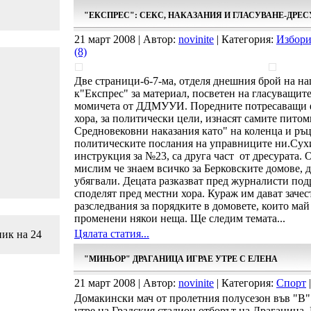
"ЕКСПРЕС": СЕКС, НАКАЗАНИЯ И ГЛАСУВАНЕ-ДРЕС
21 март 2008 | Автор:
novinite
| Категория:
Избори
(8)
Две страници-6-7-ма, отделя днешния брой на н
к"Експрес" за материал, посветен на гласуващит
момичета от ДДМУУИ. Поредните потресаващи ф
хора, за политически цели, изнасят самите пито
Средновековни наказания като" на коленца и ръцет
политическите послания на управниците ни.Сух
инструкция за №23, са друга част от дресурата. О
мислим че знаем всичко за Берковските домове, д
убягвали. Децата разказват пред журналисти под
споделят пред местни хора. Кураж им дават заче
разследвания за порядките в домовете, които май
променени някои неща. Ще следим темата...
Цялата статия...
ник на 24
"МИНЬОР" ДРАГАНИЦА ИГРАЕ УТРЕ С ЕЛЕНА
21 март 2008 | Автор:
novinite
| Категория:
Спорт
|
Домакински мач от пролетния полусезон във "В"
утре на Градския стадион отборът на Драганица. 