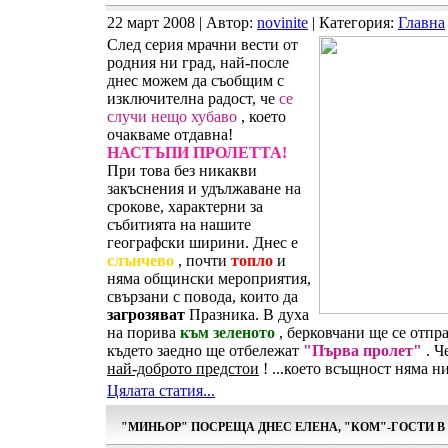
22 март 2008 | Автор:
novinite
| Категория:
Главна
След серия мрачни вести от
родния ни град, най-после
днес можем да съобщим с
изключителна радост, че
се
случи нещо хубаво
, което
очакваме отдавна!
НАСТЪПИ ПРОЛЕТТА!
При това без никакви
закъснения и удължаване на
срокове, характерни за
събитията на нашите
географски ширини. Днес е
слънчево
, почти
топло
и
няма общински мероприятия,
свързани с повода, които да
загрозяват
Празника. В духа
на порива
към зеленото
, берковчани ще се отпр
където заедно ще отбележат
"Първа пролет"
. Ч
най-доброто предстои
! ...което всъщност няма н
Цялата статия...
"МИНЬОР" ПОСРЕЩА ДНЕС ЕЛЕНА, "КОМ"-ГОСТИ 