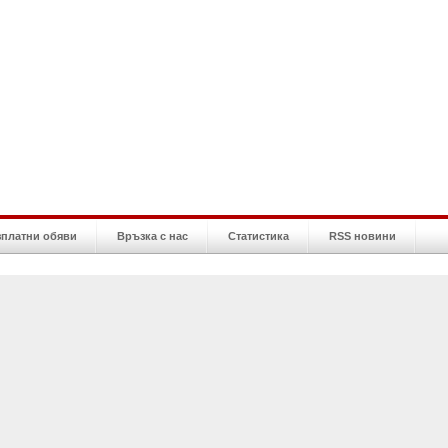
зплатни обяви
Връзка с нас
Статистика
RSS новини