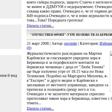
която събира подписи, защото Станчо е интелиге
че живее в ДДМУУИ е недоразумение. Очевидно е
схваща какво прави. Очевидно е, че от първия де
849 подписа.Очевидно е, че и нови журналисти щ
това...Това? Поредната гротеска!
Цялата статия...
"ОТЕЧЕСТВЕН ФРОНТ"-УТРЕ ПО НОВА ТВ-ЗА БЕРКО
21 март 2008 | Автор:
novinite
| Категория:
Избори
(0)
Журналистическото разследване на Мартин
Карбовски за гласуващите увредени хора в
Берковица и за педофилските контакти на
берковски чичковци с деца от "Люба Тенева"
ще бъде излъчено утре от 18.15 часа по Нова
сния й вид
Телевизия. Подобно на Маргарита Михнева, в-
к"Експрес" и други медии и Карбовски е
заплашван от местните управници, заведени са
преписки в полицията срещу него и т.н.
Очевидно е че заснетите материали сериозно
притесняват някои хора в Берковица, известни с
темата...
Цялата статия...