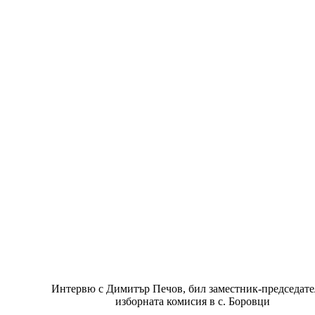
Интервю с Димитър Печов, бил заместник-председате
изборната комисия в с. Боровци