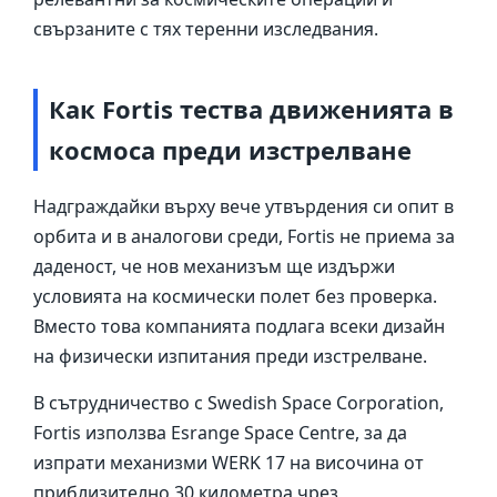
свързаните с тях теренни изследвания.
Как Fortis тества движенията в
космоса преди изстрелване
Надграждайки върху вече утвърдения си опит в
орбита и в аналогови среди, Fortis не приема за
даденост, че нов механизъм ще издържи
условията на космически полет без проверка.
Вместо това компанията подлага всеки дизайн
на физически изпитания преди изстрелване.
В сътрудничество с Swedish Space Corporation,
Fortis използва Esrange Space Centre, за да
изпрати механизми WERK 17 на височина от
приблизително 30 километра чрез