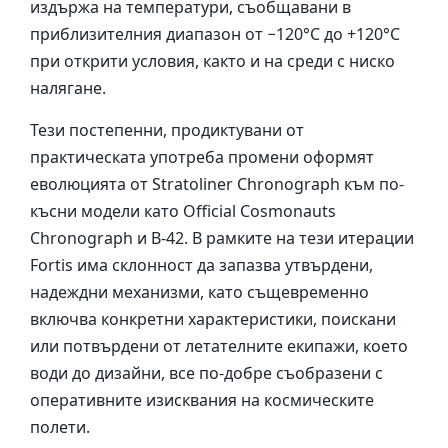
издържа на температури, съобщавани в
приблизителния диапазон от −120°C до +120°C
при открити условия, както и на среди с ниско
налягане.
Тези постепенни, продиктувани от
практическата употреба промени оформят
еволюцията от Stratoliner Chronograph към по-
късни модели като Official Cosmonauts
Chronograph и B-42. В рамките на тези итерации
Fortis има склонност да запазва утвърдени,
надеждни механизми, като същевременно
включва конкретни характеристики, поискани
или потвърдени от летателните екипажи, което
води до дизайни, все по-добре съобразени с
оперативните изисквания на космическите
полети.