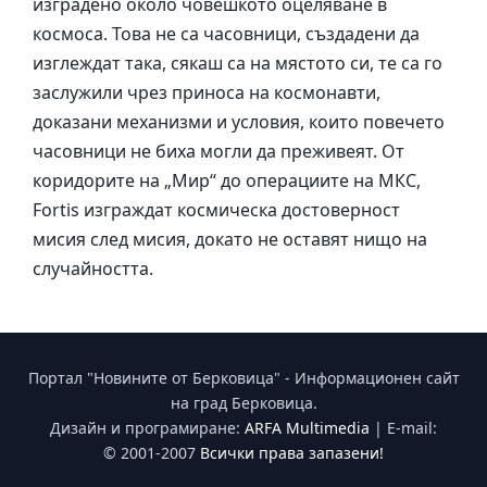
изградено около човешкото оцеляване в
космоса. Това не са часовници, създадени да
изглеждат така, сякаш са на мястото си, те са го
заслужили чрез приноса на космонавти,
доказани механизми и условия, които повечето
часовници не биха могли да преживеят. От
коридорите на „Мир“ до операциите на МКС,
Fortis изграждат космическа достоверност
мисия след мисия, докато не оставят нищо на
случайността.
Портал "Новините от Берковица" - Информационен сайт
на град Берковица.
Дизайн и програмиране:
ARFA Multimedia
| E-mail:
© 2001-2007
Всички права запазени!