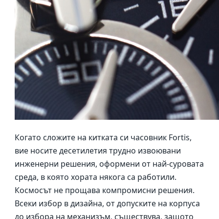
Когато сложите на китката си часовник Fortis,
вие носите десетилетия трудно извоювани
инженерни решения, оформени от най-суровата
среда, в която хората някога са работили.
Космосът не прощава компромисни решения.
Всеки избор в дизайна, от допуските на корпуса
до избора на механизъм, съществува, защото