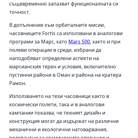
същевременно запазват функционалната си
точност.
В допълнение към орбиталните мисии,
часовниците Fortis са използвани в аналогови
програми за Марс, като
Mars 500
, както и при
полеви операции в среди, избрани да
наподобяват определени аспекти на
марсианския терен и условия, включително
пустинни райони в Оман и района на кратера
Рамон.
Използването на тези часовници както в
космически полети, така и в аналогови
кампании показва, че техният дизайн и
конструкция могат да издържат на различни
механични и екологични натоварвания,
релевантни за космическите операции и