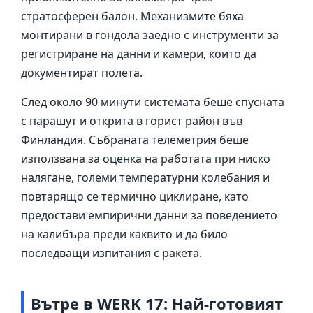
стратосферен балон. Механизмите бяха
монтирани в гондола заедно с инструменти за
регистриране на данни и камери, които да
документират полета.
След около 90 минути системата беше спусната
с парашут и открита в горист район във
Финландия. Събраната телеметрия беше
използвана за оценка на работата при ниско
налягане, големи температурни колебания и
повтарящо се термично циклиране, като
предостави емпирични данни за поведението
на калибъра преди каквито и да било
последващи изпитания с ракета.
Вътре в WERK 17: Най-готовият