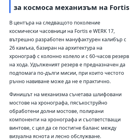
за космоса механизъм на Fortis
В центъра на следващото поколение
космически часовници на Fortis е WERK 17,
вътрешно разработен мануфактурен калибър с
26 камъка, базиран на архитектура на
хронограф с колонно колело и с 60-часов резерв
на хода. Удълженият резерв е предназначен да
подпомага по-дълги мисии, при които честото
ръчно навиване може да не е практично.
Финишът на механизма съчетава шлифовани
мостове на хронографа, пясъкоструйно
обработени долни мостове, полирани
компоненти на хронографа и съответстващи
винтове, с цел да се постигне баланс между
визуална яснота и лесно обслужване.