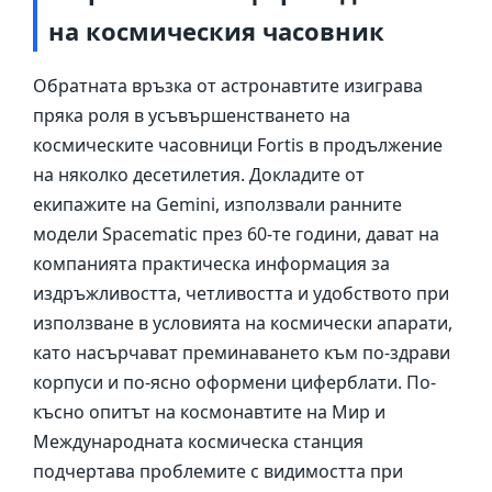
на космическия часовник
Обратната връзка от астронавтите изиграва
пряка роля в усъвършенстването на
космическите часовници Fortis в продължение
на няколко десетилетия. Докладите от
екипажите на Gemini, използвали ранните
модели Spacematic през 60-те години, дават на
компанията практическа информация за
издръжливостта, четливостта и удобството при
използване в условията на космически апарати,
като насърчават преминаването към по-здрави
корпуси и по-ясно оформени циферблати. По-
късно опитът на космонавтите на Мир и
Международната космическа станция
подчертава проблемите с видимостта при