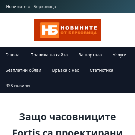
Новините от Берковица
Главна
Правила на сайта
За портала
Услуги
Безплатни обяви
Връзка с нас
Статистика
RSS новини
Защо часовниците
Fortis са проектирани