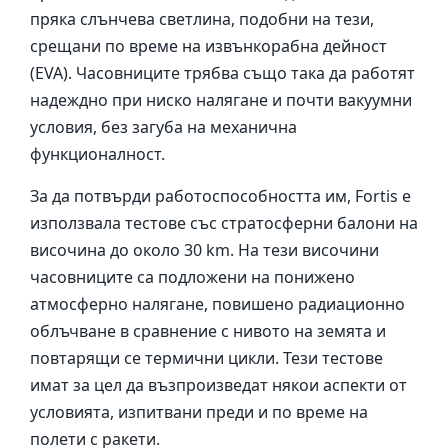
пряка слънчева светлина, подобни на тези,
срещани по време на извънкорабна дейност
(EVA). Часовниците трябва също така да работят
надеждно при ниско налягане и почти вакуумни
условия, без загуба на механична
функционалност.
За да потвърди работоспособността им, Fortis е
използвала тестове със стратосферни балони на
височина до около 30 km. На тези височини
часовниците са подложени на понижено
атмосферно налягане, повишено радиационно
облъчване в сравнение с нивото на земята и
повтарящи се термични цикли. Тези тестове
имат за цел да възпроизведат някои аспекти от
условията, изпитвани преди и по време на
полети с ракети.