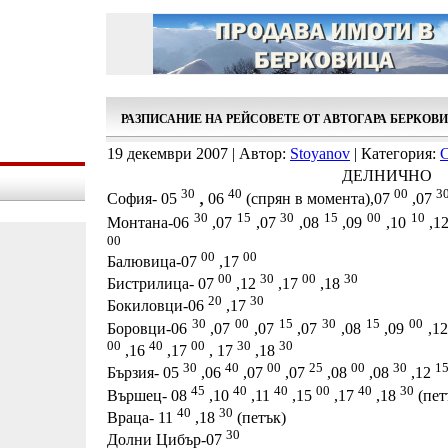
РАЗПИСАНИЕ НА РЕЙСОВЕТЕ ОТ АВТОГАРА БЕРКОВ
19 декември 2007 | Автор:
Stoyanov
| Категория:
ДЕЛНИЧНО
,
30
40
00
3
София- 05
06
(спрян в момента),07
,07
30
15
30
15
00
10
Монтана-06
,07
,07
,08
,09
,10
,1
00
00
00
Балювица-07
,17
00
30
00
30
Бистрилица- 07
,12
,17
,18
20
30
Бокиловци-06
,17
30
00
15
30
15
00
Боровци-06
,07
,07
,07
,08
,09
,1
00
40
00
30
30
,16
,17
, 17
,18
30
40
00
25
00
30
1
Бързия- 05
,06
,07
,07
,08
,08
,12
45
40
40
00
40
30
Вършец- 08
,10
,11
,15
,17
,18
(пет
40
30
Враца- 11
,18
(петък)
30
Долни Цибър-07