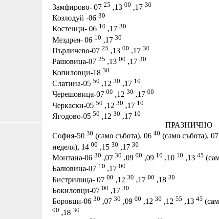
25
00
30
Замфирово- 07
,13
,17
30
Козлодуй -06
10
30
Костенци- 06
,17
10
30
Мездрея- 06
,17
25
00
30
Пърличево-07
,13
,17
25
00
30
Рашовица-07
,13
,17
30
Копиловци-18
50
30
10
Слатина-05
,12
,17
00
30
00
Черешовица-07
,12
,17
50
30
10
Черкаски-05
,12
,17
50
30
10
Ягодово-05
,12
,17
ПРАЗНИЧНО
30
40
София-50
(само събота), 06
(само събота), 0
00
30
30
неделя), 14
,15
,17
30
30
00
10
10
45
Монтана-06
,07
,09
,09
,10
,13
(сам
10
00
Балювица-07
,17
00
30
00
30
Бистрилица- 07
,12
,17
,18
00
30
Бокиловци-07
,17
30
30
00
30
55
45
Боровци-06
,07
,09
,12
,12
,13
(сам
00
30
,18