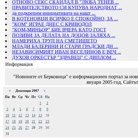
ОТНОВО СЕКС СКАНДАЛ В "ЛЮБА ТЕНЕВ ...
ПРАВИТЕЛСТВОТО СИ КУПУВА НАРОДНАТ ...
да подкрепим инициативата на нашт ...
В КОТЕНОВЦИ ВСИЧКО Е СПОКОЙНО, ЗА ...
"КОМ" ИГРАЕ ДНЕС С КРИВОДОЛ
"КОМ-МИНЬОР" БИЕ ВЧЕРА КАТО ГОСТ
ПОЗИВИ ЗА ДЕЛАТА НА ДОЦОВ ЗАЛЯХА ...
НАМЕРИХА ТРУП НА СМЕТИЩЕТО
МЛАДИ БАЛЕРИНИ И СТАРИ ГРАДСКИ ДН ...
НЕЗАВИСИМИЯТ ИВАН ВЕСЕЛИНОВ Е ВЕЧ ...
ДУХОВ ОРКЕСТЪР "ЗДРАВЕЦ" С ДИПЛОМ ...
Информация
"Новините от Берковица" е информационен портал за новин
януари 2005 год. Сайтът
«
Декември 2007
»
Пн
Вт
Ср
Чт
Пт
Сб
Нд
1
2
3
4
5
6
7
8
9
10
11
12
13
14
15
16
17
18
19
20
21
22
23
24
25
26
27
28
29
30
31