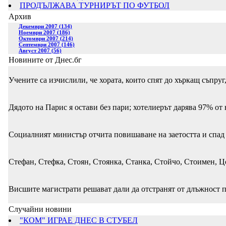
ПРОДЪЛЖАВА ТУРНИРЪТ ПО ФУТБОЛ
Архив
Декември 2007 (134)
Ноември 2007 (186)
Октомври 2007 (214)
Септември 2007 (146)
Август 2007 (56)
Новините от Днес.бг
Учените са изчислили, че хората, които спят до хъркащ съпруг
Дядото на Парис я остави без пари; хотелиерът дарява 97% от
Социалният министър отчита повишаване на заетостта и спад 
Стефан, Стефка, Стоян, Стоянка, Станка, Стойчо, Стоимен, Ц
Висшите магистрати решават дали да отстранят от длъжност п
Случайни новини
"КОМ" ИГРАЕ ДНЕС В СТУБЕЛ