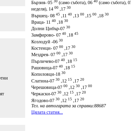
30
40
Бързия- 05
(само събота), 06
(само събота), 
00
30
неделя), 14
,17
45
40
00
00
30
Вършец- 08
,11
,13
,15
,18
40
30
Враца- 11
,18
30
Долни Цибър-07
40
45
Замфирово- 07
,18
30
Козлодуй -06
00
30
Костенци- 07
,17
00
30
Мездрея- 07
,17
40
15
Пърличево-07
,18
40
15
Рашовица-07
,18
30
Копиловци-18
отни
30
15
20
Слатина-07
,12
,17
00
30
00
Черешовица-07
,12
,17
30
15
20
ят
Черкаски-07
,12
,17
30
15
20
Ягодово-07
,12
,17
Тел. на автогарата за справки:88687
Цялата статия...