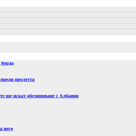
 борда
 преди пролетта
ите ще искат обединяване с Албания
а него