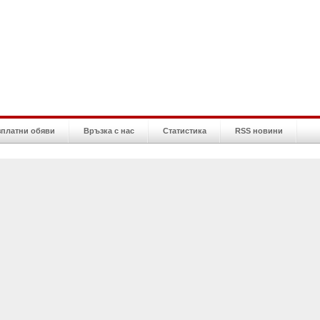
зплатни обяви
Връзка с нас
Статистика
RSS новини