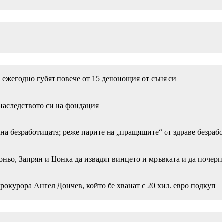
, ежегодно губят повече от 15 денонощия от съня си
 наследството си на фондация
на безработицата; реже парите на „пращящите“ от здраве безраб
оньо, Запрян и Цонка да извадят винцето и мръвката и да почерп
рокурора Ангел Дончев, който бе хванат с 20 хил. евро подкуп