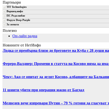
Партньори
TIT Technologies
Вършец.инфо
ПС Родолюбие
Форум Deep Purple
За жената
Полезно
Он-лайн радиа
Новините от НетИнфо
Лодка се преобърна близо до бреговете на Куба с 28 души на
Фереро-Валднер: Промени в статута на Косово няма да има
Чеку: Ако се опитат да делят Косово, албанците на Балкан
11 шиити убити при операция южно от Багдад
Медведев вече изпревари Путин – 79 % готови да гласуват з