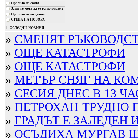
Правила на сайта
Защо не мога да се регистрирам?
Правила за гласуване!
СТЕНА НА ПОЗОРА
Последни новини
»
СМЕНЯТ РЪКОВОДСТВ
»
ОЩЕ КАТАСТРОФИ
»
ОЩЕ КАТАСТРОФИ
»
МЕТЪР СНЯГ НА КО
»
СЕСИЯ ДНЕС В 13 ЧА
»
ПЕТРОХАН-ТРУДНО П
»
ГРАДЪТ Е ЗАЛЕДЕН 
»
ОСЪДИХА МУРГАВ ШО