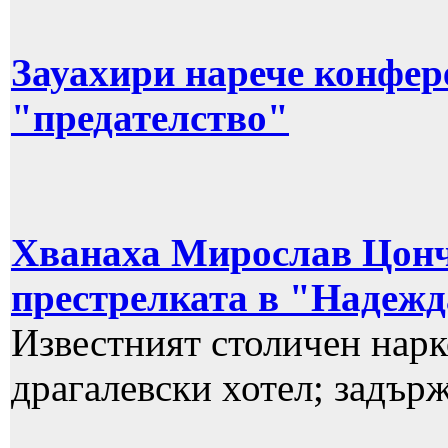
Зауахири нарече конфер
"предателство"
Хванаха Мирослав Цонче
престрелката в "Надеж
Известният столичен нарк
драгалевски хотел; задърж