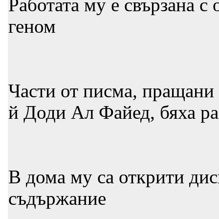
Работата му е свързана с
геном
Части от писма, пращани
й Доди Ал Файед, бяха ра
В дома му са открити дис
съдържание