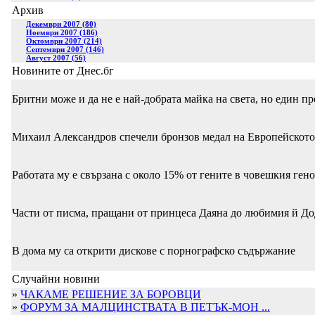
Архив
Декември 2007 (80)
Ноември 2007 (186)
Октомври 2007 (214)
Септември 2007 (146)
Август 2007 (56)
Новините от Днес.бг
Бритни може и да не е най-добрата майка на света, но един пр
Михаил Александров спечели бронзов медал на Европейското
Работата му е свързана с около 15% от гените в човешкия ген
Части от писма, пращани от принцеса Даяна до любимия й До
В дома му са открити дискове с порнографско съдържание
Случайни новини
»
ЧАКАМЕ РЕШЕНИЕ ЗА БОРОВЦИ
»
ФОРУМ ЗА МАЛЦИНСТВАТА В ПЕТЪК-МОН ...