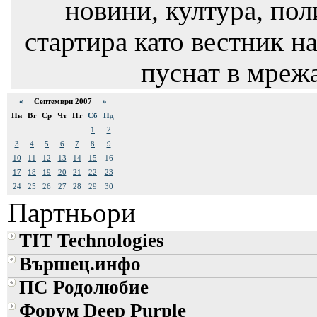
новини, култура, пол
стартира като вестник на
пуснат в мрежа
«
Септември 2007
»
Пн
Вт
Ср
Чт
Пт
Сб
Нд
1
2
3
4
5
6
7
8
9
10
11
12
13
14
15
16
17
18
19
20
21
22
23
24
25
26
27
28
29
30
Партньори
TIT Technologies
Вършец.инфо
ПС Родолюбие
Форум Deep Purple