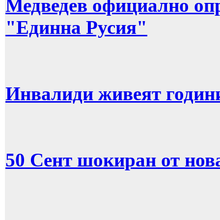
Медведев официално опр
"Единна Русия"
Инвалиди живеят години
50 Сент шокиран от нов