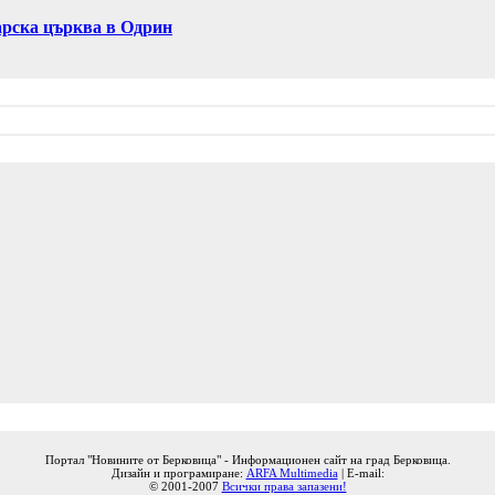
гарска църква в Одрин
Портал "Новините от Берковица" - Информационен сайт на град Берковица.
Дизайн и програмиране:
ARFA Multimedia
| E-mail:
© 2001-2007
Всички права запазени!