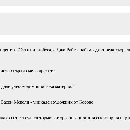
дент за 7 Златни глобуса, а Джо Райт - най-младият режисьор, 
нието хвърли смело дрехите
 даде „необходимия за това материал“
на Басри Меколи - уникален художник от Косово
плаква от сексуален тормоз от организационния секретар на парт