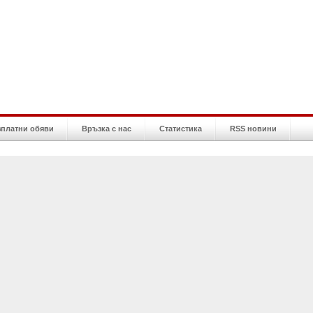
зплатни обяви
Връзка с нас
Статистика
RSS новини