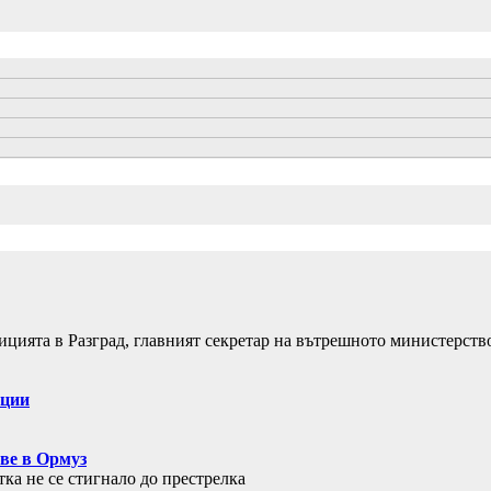
лицията в Разград, главният секретар на вътрешното министерст
ации
ве в Ормуз
ка не се стигнало до престрелка