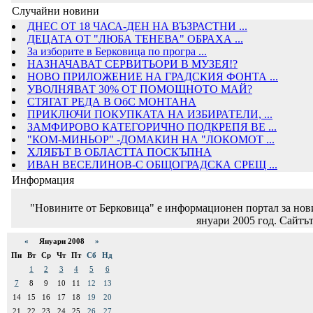
Случайни новини
ДНЕС ОТ 18 ЧАСА-ДЕН НА ВЪЗРАСТНИ ...
ДЕЦАТА ОТ "ЛЮБА ТЕНЕВА" ОБРАХА ...
За изборите в Берковица по програ ...
НАЗНАЧАВАТ СЕРВИТЬОРИ В МУЗЕЯ!?
НОВО ПРИЛОЖЕНИЕ НА ГРАДСКИЯ ФОНТА ...
УВОЛНЯВАТ 30% ОТ ПОМОЩНОТО МАЙ?
СТЯГАТ РЕДА В ОбС МОНТАНА
ПРИКЛЮЧИ ПОКУПКАТА НА ИЗБИРАТЕЛИ, ...
ЗАМФИРОВО КАТЕГОРИЧНО ПОДКРЕПЯ ВЕ ...
"КОМ-МИНЬОР" -ДОМАКИН НА "ЛОКОМОТ ...
ХЛЯБЪТ В ОБЛАСТТА ПОСКЪПНА
ИВАН ВЕСЕЛИНОВ-С ОБЩОГРАДСКА СРЕЩ ...
Информация
"Новините от Берковица" е информационен портал за новин
януари 2005 год. Сайтът
«
Януари 2008
»
Пн
Вт
Ср
Чт
Пт
Сб
Нд
1
2
3
4
5
6
7
8
9
10
11
12
13
14
15
16
17
18
19
20
21
22
23
24
25
26
27