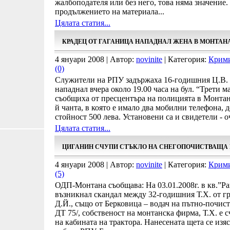
жалбоподателя или без него, това няма значение
продължението на материала...
Цялата статия...
КРАДЕЦ ОТ ГАГАНИЦА НАПАДНАЛ ЖЕНА В МОНТАНА
4 януари 2008 | Автор:
novinite
| Категория:
Крим
(0)
Служители на РПУ задържаха 16-годишния Ц.В. о
нападнал вчера около 19.00 часа на бул. “Трети м
съобщиха от пресцентъра на полицията в Монтан
й чанта, в която е имало два мобилни телефона, 
стойност 500 лева. Установени са и свидетели - 
Цялата статия...
ЦИГАНИН СЧУПИ СТЪКЛО НА СНЕГОПОЧИСТВАЩ
4 януари 2008 | Автор:
novinite
| Категория:
Крим
(5)
ОДП-Монтана съобщава: На 03.01.2008г. в кв.”Ра
възникнал скандал между 32-годишния Т.Х. от г
Д.Й., също от Берковица – водач на пътно-почи
ДТ 75/, собственост на монтанска фирма, Т.Х. е 
на кабината на трактора. Нанесената щета се изя