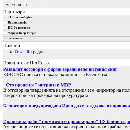
28
29
30
31
Партньори
TIT Technologies
Вършец.инфо
ПС Родолюбие
Форум Deep Purple
За жената
Полезно
Он-лайн радиа
Новините от НетИнфо
Развалят договори с фирми заради непочистения сняг
БЗНС-НС поиска оставката на министър Емел Етем
"Сто процента" интриги в МВР
В отговор на твърденията на отстранения зам.-директор на по
Петров поиска проверка на прокуратурата
Белият дом предупреждава Иран да се въздържа от провок
Ирански кораби "тормозели и провокирали" US-бойни съдо
Американците се подготвили да открият огън, но в крайна смет