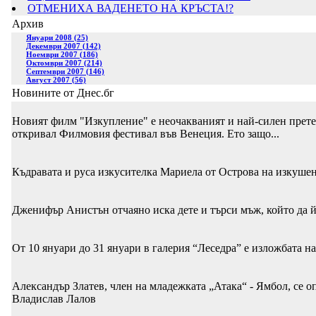
ОТМЕНИХА ВАДЕНЕТО НА КРЪСТА!?
Архив
Януари 2008 (25)
Декември 2007 (142)
Ноември 2007 (186)
Октомври 2007 (214)
Септември 2007 (146)
Август 2007 (56)
Новините от Днес.бг
Новият филм "Изкупление" е неочакваният и най-силен претен
откривал Филмовия фестивал във Венеция. Ето защо...
Къдравата и руса изкусителка Мариела от Острова на изкуше
Дженифър Анистън отчаяно иска дете и търси мъж, който да й
От 10 януари до 31 януари в галерия “Леседра” е изложбата 
Александър Златев, член на младежката „Атака“ - Ямбол, се о
Владислав Лалов