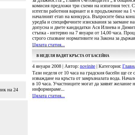
за длъжността „ Главен счетоводител „ в общин
комисия предложи три схеми на изпитния тест. 
изтегли работния вариант и в продължение на 1 
началният етап на конкурса. Въпросите бяха ко
уредба и специфичните изисквания за заемане н
допусна и двете кандидатки Ася Илиева и Димит
стъпка - интервю на 7 януари от 14,00 часа. Про
строго спазване нормативите на Закона за държа
Цялата статия...
В НЕДЕЛЯ ВАДЯТ КРЪСТА ОТ БАСЕЙНА
4 януари 2008 | Автор:
novinite
| Категория:
Главн
Тази неделя от 10 часа на градския басейн ще се
изваждане на кръста от замръзналата вода. Начал
в 10 часа. Участниците могат да заявят желание 
информираме...
ник на 24
Цялата статия...