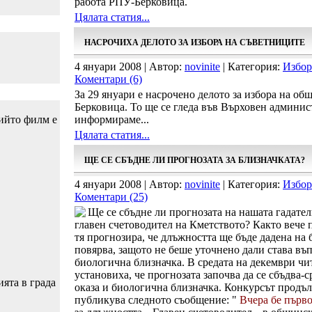
работа РПУ-Берковица.
Цялата статия...
НАСРОЧИХА ДЕЛОТО ЗА ИЗБОРА НА СЪВЕТНИЦИТЕ
4 януари 2008 | Автор:
novinite
| Категория:
Избор
Коментари (6)
За 29 януари е насрочено делото за избора на о
Берковица. То ще се гледа във Върховен админи
чийто филм е
информираме...
Цялата статия...
ЩЕ СЕ СБЪДНЕ ЛИ ПРОГНОЗАТА ЗА БЛИЗНАЧКАТА?
4 януари 2008 | Автор:
novinite
| Категория:
Избор
Коментари (25)
Ще се сбъдне ли прогнозата на нашата гадателк
главен счетоводител на Кметството? Както вече 
тя прогнозира, че длъжността ще бъде дадена на 
повярва, защото не беше уточнено дали става въп
биологична близначка. В средата на декември чи
установиха, че прогнозата започва да се сбъдва-
ията в града
оказа и биологична близначка. Конкурсът продъ
публикува следното съобщение: "
Вчера бе първ