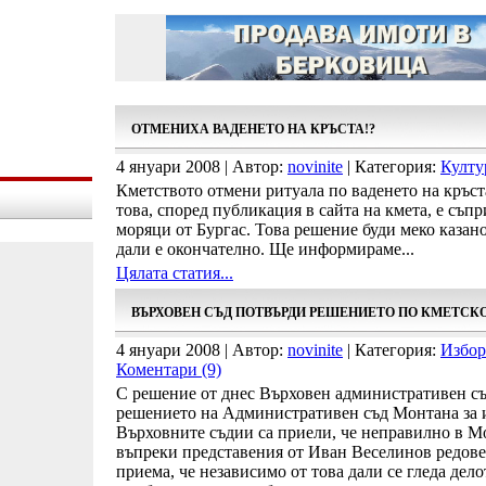
ОТМЕНИХА ВАДЕНЕТО НА КРЪСТА!?
4 януари 2008 | Автор:
novinite
| Категория:
Култу
Кметството отмени ритуала по ваденето на кръст
това, според публикация в сайта на кмета, е съп
моряци от Бургас. Това решение буди меко казано
дали е окончателно. Ще информираме...
Цялата статия...
ВЪРХОВЕН СЪД ПОТВЪРДИ РЕШЕНИЕТО ПО КМЕТСК
4 януари 2008 | Автор:
novinite
| Категория:
Избор
Коментари (9)
С решение от днес Върховен административен съд
решението на Административен съд Монтана за и
Върховните съдии са приели, че неправилно в Мо
въпреки представения от Иван Веселинов редове
приема, че независимо от това дали се гледа дел