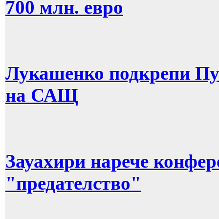
700 млн. евро
Лукашенко подкрепи Пу
на САЩ
Зауахири нарече конфер
"предателство"