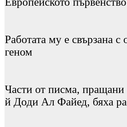
Европейското първенство
Работата му е свързана с
геном
Части от писма, пращани
й Доди Ал Файед, бяха ра