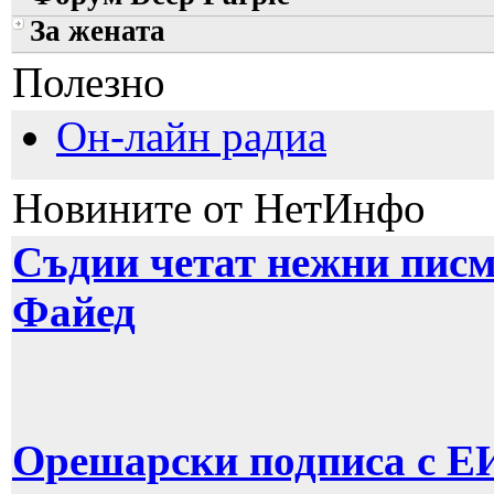
За жената
Полезно
Он-лайн радиа
Новините от НетИнфо
Съдии четат нежни писм
Файед
Орешарски подписа с ЕИ