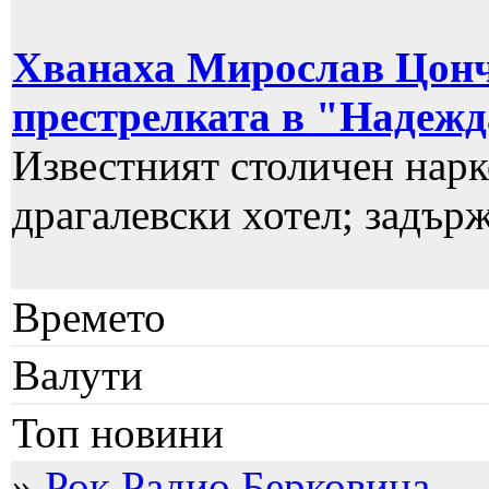
Хванаха Мирослав Цонче
престрелката в "Надеж
Известният столичен нарк
драгалевски хотел; задърж
Времето
Валути
Топ новини
»
Рок Радио Берковица