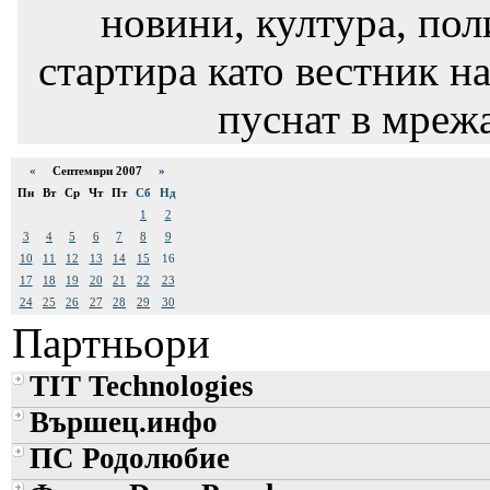
новини, култура, пол
стартира като вестник на
пуснат в мрежа
«
Септември 2007
»
Пн
Вт
Ср
Чт
Пт
Сб
Нд
1
2
3
4
5
6
7
8
9
10
11
12
13
14
15
16
17
18
19
20
21
22
23
24
25
26
27
28
29
30
Партньори
TIT Technologies
Вършец.инфо
ПС Родолюбие