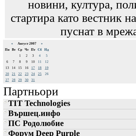
новини, култура, пол
стартира като вестник на
пуснат в мрежа
«
Август 2007
»
Пн
Вт
Ср
Чт
Пт
Сб
Нд
1
2
3
4
5
6
7
8
9
10
11
12
13
14
15
16
17
18
19
20
21
22
23
24
25
26
27
28
29
30
31
Партньори
TIT Technologies
Вършец.инфо
ПС Родолюбие
Форум Deep Purple