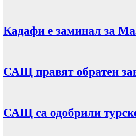
Кадафи е заминал за Ма
САЩ правят обратен за
САЩ са одобрили турск