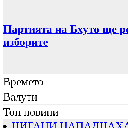
Партията на Бхуто ще ре
изборите
Времето
Валути
Топ новини
ЦИГАНИ НАПАДНАХА Б