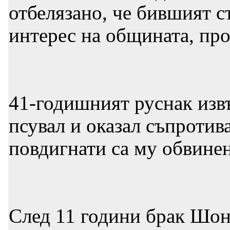
отбелязано, че бившият с
интерес на общината, пр
41-годишният руснак изв
псувал и оказал съпротив
повдигнати са му обвине
След 11 години брак Шон