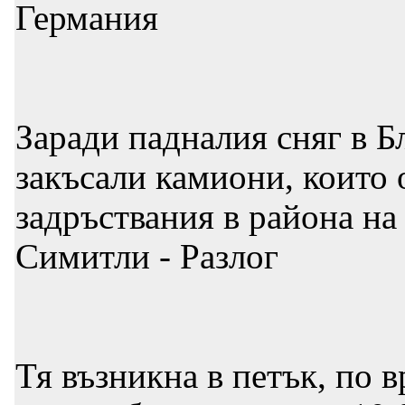
Германия
Заради падналия сняг в Б
закъсали камиони, които 
задръствания в района на
Симитли - Разлог
Тя възникна в петък, по 