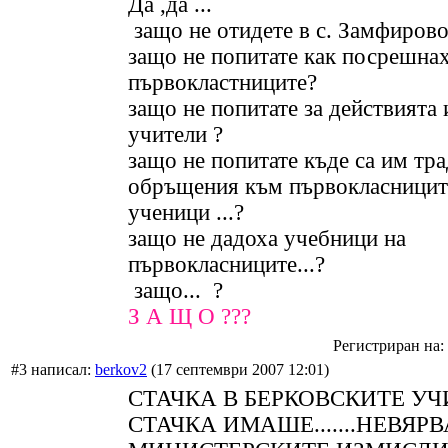
Да ,да ...
защо не отидете в с. Замфирово
защо не попитате как посрешна
първокластниците?
защо не попитате за действията 
учители ?
защо не попитате къде са им тр
обръщения към първокласницит
ученици ...?
защо не дадоха учебници на
първокласниците...?
защо... ?
З А Щ О ???
Регистриран на: 
#3 написал:
berkov2
(17 септември 2007 12:01)
СТАЧКА В БЕРКОВСКИТЕ У
СТАЧКА ИМАШЕ.......НЕВЯР