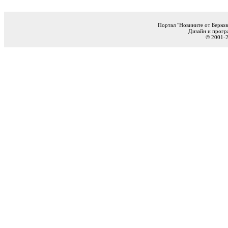
Портал "Новините от Берков
Дизайн и прогр
© 2001-