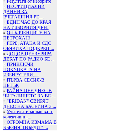
»
Резултати от изборите
»
НЕОФИЦИАЛНИ
ДАННИ ЗА
ВЧЕРАШНИЯ РЕ ...
»
ЕДИН ЧАС ДО КРАЯ
НА ИЗБОРНИЯ ДЕН!
»
ОПЪЛЧЕНЦИТЕ НА
ПЕТРОХАН!
»
ГЕРБ, АТАКА И СДС
ОБЯВИХА ПОДКРЕП ...
»
ДОЦОВ ЦЕНЗУРИРА
ДЕБАТ ПО РАДИО БЕ ...
»
ПРИКЛЮЧИ
ПОКУПКАТА НА
ИЗБИРАТЕЛИ, ...
»
ПЪРВА СЕСИЯ-В
ПЕТЪК
»
РАЙНА ПЕЕ ДНЕС В
ЧИТАЛИЩЕТО ЗА ВЕ ...
»
"ERIDAN" СВИРЯТ
ДНЕС НА БАСЕЙНА З ...
»
Учителите заплашват с
колективни ...
»
ОГРОМНА ИЗМАМА В
БЪРЗИЯ-ТВЪРДИ " ...