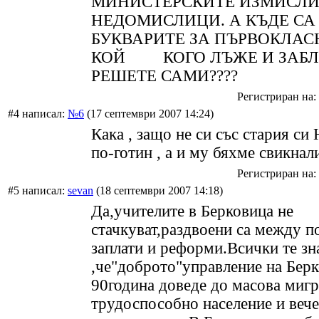
МИНИСТЕРСКИТЕ ИЗМИСЛИ
НЕДОМИСЛИЦИ. А КЪДЕ СА
БУКВАРИТЕ ЗА ПЪРВОКЛАС
КОЙ
КОГО ЛЪЖЕ И ЗАБ
РЕШЕТЕ САМИ????
Регистриран на: 
#4 написал:
№6
(17 септември 2007 14:24)
Кака , защо не си със стария с
по-готин , а и му бяхме свикнали
Регистриран на: 
#5 написал:
sevan
(18 септември 2007 14:18)
Да,учителите в Берковица не
стачкуват,раздвоени са между п
заплати и реформи.Всички те зн
,че"доброто"управление на Берк
90година доведе до масова мигр
трудоспособно население и вече