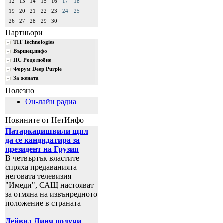
12
13
14
15
16
17
18
19
20
21
22
23
24
25
26
27
28
29
30
Партньори
TIT Technologies
Вършец.инфо
ПС Родолюбие
Форум Deep Purple
За жената
Полезно
Он-лайн радиа
Новините от НетИнфо
Патаркацишвили щял
да се кандидатира за
президент на Грузия
В четвъртък властите
спряха предаванията
неговата телевизия
"Имеди", САЩ настояват
за отмяна на извънредното
положение в страната
Дейвид Линч получи