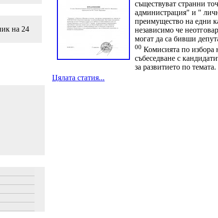
съществуват странни точ
администрация" и " лич
преимущество на едни к
ник на 24
независимо че неотгова
могат да са бивши депут
00
Комисията по избора 
събеседване с кандидат
за развитието по темата.
Цялата статия...