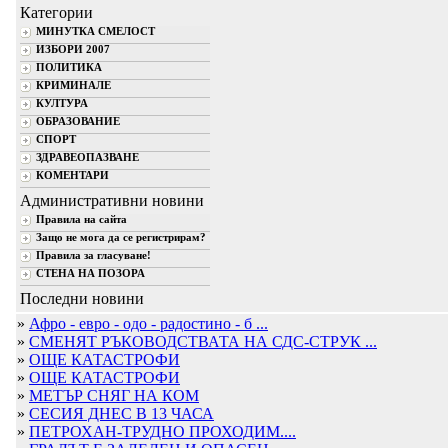
Категории
МИНУТКА СМЕЛОСТ
ИЗБОРИ 2007
ПОЛИТИКА
КРИМИНАЛЕ
КУЛТУРА
ОБРАЗОВАНИЕ
СПОРТ
ЗДРАВЕОПАЗВАНЕ
КОМЕНТАРИ
Административни новини
Правила на сайта
Защо не мога да се регистрирам?
Правила за гласуване!
СТЕНА НА ПОЗОРА
Последни новини
»
Афро - евро - одо - радостино - б ...
»
СМЕНЯТ РЪКОВОДСТВАТА НА СДС-СТРУК ...
»
ОЩЕ КАТАСТРОФИ
»
ОЩЕ КАТАСТРОФИ
»
МЕТЪР СНЯГ НА КОМ
»
СЕСИЯ ДНЕС В 13 ЧАСА
»
ПЕТРОХАН-ТРУДНО ПРОХОДИМ....