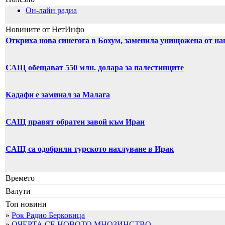
Он-лайн радиа
Новините от НетИнфо
Откриха нова синегога в Бохум, заменила унищожена от на
САЩ обещават 550 млн. долара за палестинците
Кадафи е заминал за Малага
САЩ правят обратен завой към Иран
САЩ са одобрили турското нахлуване в Ирак
Времето
Валути
Топ новини
»
Рок Радио Берковица
»
ОЧЕРТА СЕ НОВОТО МНОЗИНСТВО