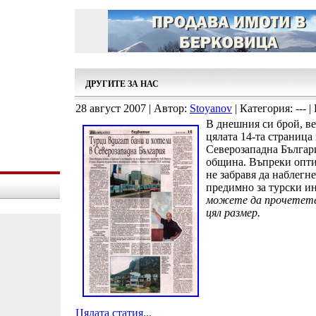
ДРУГИТЕ ЗА НАС
28 август 2007 | Автор:
Stoyanov
| Категория: --- |
В днешния си брой, в
цялата 14-та страница
Северозападна Българ
община. Въпреки опти
не забравя да наблегне
предимно за турски и
можете да прочетете
цял размер.
Цялата статия...