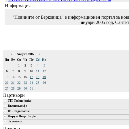
Информация
"Новините от Берковица" е информационен портал за новин
януари 2005 год. Сайтът
«
Август 2007
»
Пн
Вт
Ср
Чт
Пт
Сб
Нд
1
2
3
4
5
6
7
8
9
10
11
12
13
14
15
16
17
18
19
20
21
22
23
24
25
26
27
28
29
30
31
Партньори
TIT Technologies
Вършец.инфо
ПС Родолюбие
Форум Deep Purple
За жената
Полезно