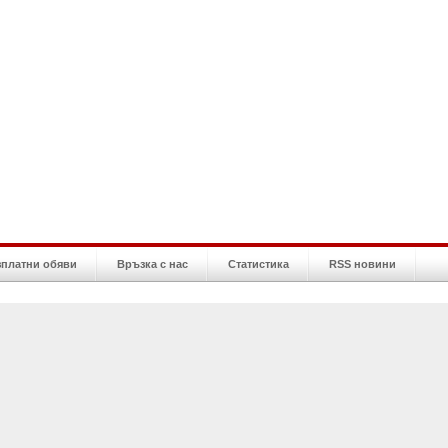
зплатни обяви
Връзка с нас
Статистика
RSS новини