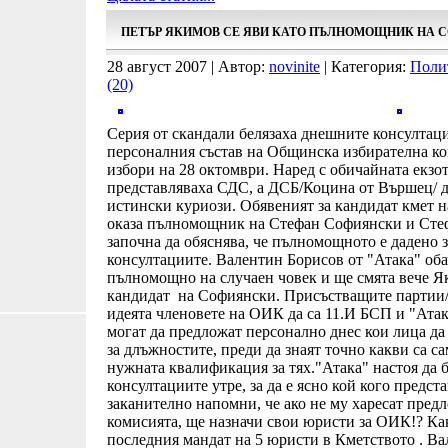
ПЕТЪР ЯКИМОВ СЕ ЯВИ КАТО ПЪЛНОМОЩНИК НА 
28 август 2007 | Автор:
novinite
| Категория:
Поли
(20)
Серия от скандали белязаха днешните консултаци
персоналния състав на Общинска избирателна ко
избори на 28 октомври. Наред с обичайната екзо
представляваха СДС, а ДСБ/Коцина от Вършец/ д
истински куриози. Обявеният за кандидат кмет 
оказа пълномощник на Стефан Софиянски и Сте
започна да обяснява, че пълномощното е дадено 
консултациите. Валентин Борисов от "Атака" обач
пълномощно на случаен човек и ще смята вече Я
кандидат на Софиянски. Присъстващите партии/б
идеята членовете на ОИК да са 11.И БСП и "Атак
могат да предложат персонално днес кои лица да
за длъжностите, преди да знаят точно какви са с
нужната квалификация за тях."Атака" настоя да 
консултациите утре, за да е ясно кой кого предс
заканително напомни, че ако не му харесат предл
комисията, ще назначи свои юристи за ОИК!? Как
последния мандат на 5 юристи в Кметството . В