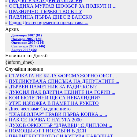
»
ГРАДЪТ Е ЗАЛЕДЕН И ОПАСЕН
»
ОСЪДИХА МУРГАВ ШОФЬОР ЗА ПОДКУП Н ...
»
ПРАЗНИЧНО ТЪРЖЕСТВО В ПУ
»
ПАВЛИНА ПЪРВА ДНЕС В БАНСКО
»
Радио Дистер временно прекратява ...
Архив
Декември 2007 (81)
Ноември 2007 (186)
Октомври 2007 (214)
Септември 2007 (146)
Август 2007 (56)
Новините от Днес.бг
{inform_dnes}
Случайни новини
»
СТАЧКАТА НЕ БИЛА ФОРСМАЖОРНО ОБСТ ...
»
ПУБЛИКУВАХА СПИСЪКА НА ДЕПУТАТИТЕ ...
»
ДЪРВЕН ПАМЕТНИК ЗА РАДИЧКОВ!?
»
ЛУКОЙЛ ПАК ВДИГНА ЦЕНИТЕ НА ГОРИВ ...
»
КОИ БЮЛЕТИНИ ЩЕ СА НЕВАЛИДНИ?
»
УТРЕ-ИЗЛОЖБА В ПАМЕТ НА РУКЕТО
»
Днес честваме Съединението
»
"ГЛАВБОЛГАР" ПРАВИ ПЪРВА КОПКА... ...
»
ПАК СЕ ПОЧВА С НАТУРА 2000
»
ДУХОВ ОРКЕСТЪР "ЗДРАВЕЦ" С ДИПЛОМ ...
»
ПОМОЩИ-ОТ 1 НОЕМВРИ В ДСП
»
ПРАВИТЕЛСТВОТО СИ КУПУВА НАРОДНАТ ...