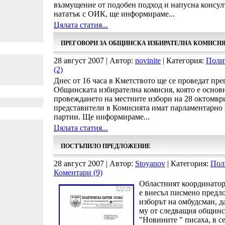
възмущение от подобен подход и напусна консул
нататък с ОИК, ще информираме...
Цялата статия...
ПРЕГОВОРИ ЗА ОБЩИНСКА ИЗБИРАТЕЛНА КОМИСИЯ
28 август 2007 | Автор:
novinite
| Категория:
Поли
(2)
Днес от 16 часа в Кметството ще се проведат пре
Общинската избирателна комисия, която е основ
провеждането на местните избори на 28 октомври
представители в Комисията имат парламентарно
партии. Ще информираме...
Цялата статия...
ПОСТЪПИЛО ПРЕДЛОЖЕНИЕ
28 август 2007 | Автор:
Stoyanov
| Категория:
Пол
Коментари (9)
Областният координатор
е внесъл писмено предл
изборът на омбудсман, д
му от следващия общинск
"Новините " писаха, в с