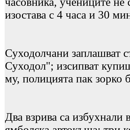
часовника, учениците не 
изостава с 4 часа и 30 ми
Суходолчани заплашват съ
Суходол"; изсипват купищ
му, полицията пак зорко 
Два взрива са избухнали 
ямболска автокъща; три к