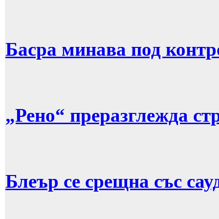
Басра минава под контр
„Рено“ преразглежда стр
Блеър се срещна със сау